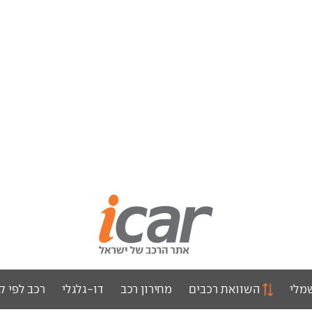
מלי
השוואת רכבים
מחירון רכב
דו-גלגלי
רכב לפי ק