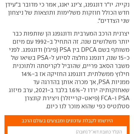
נקייה. יו"ר דונגפנג, צ'ינג יאנג, אמר כי מדובר ב"עידן
חדש הכולל חוזקות משלימות ותוצאות של ניצחון
שני הצדדים".
יצרנית הרכב המערבית ודונגפנג הן שותפות כבר
יותר משלושים שנה. זה התחיל ב-1992 עם מיזם
משותף בשם DPCA בין PSA (פיג'ו) ודונגפנג. לפני
כ-15 שנה, דונפנג נחלצה לסיוע ל-PSA בשיאו של
משבר הסאב פריים, שהוביל לקריסתה ולתוכנית
חילוץ ממשלתית. דונגפנג החזיקה אז ב-14%
ממניות PSA, אך מכרה אותן בהדרגה עד
שאחזקותיה ירדו ל-1.6% בלבד ב-2021, ערב מיזוג
PSA ו-FCA (פיאט-קרייזלר) ויצירת קונצרן
סטלנטיס כפי שהוא מוכר לנו כיום.
הירשמו לקבלת עדכונים ומבצעים בעולם הרכב