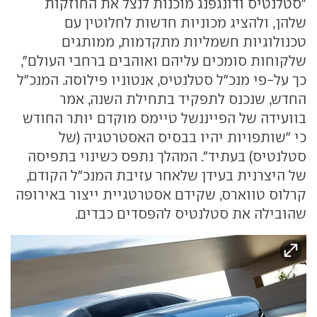
"סטלנטיס ודונגפנג מוכנות לנצל את החוזקות
שלהן, ולהציג מכוניות חדשות לחלוטין עם
טכנולוגיות חשמליות מתקדמות, ממותגים
שלקוחות סומכים עליהם ואוהבים ברחבי העולם",
כך על-פי מנכ"ל סטלנטיס, אנטוניו פילוסה. המנכ"ל
החדש, שנכנס לתפקיד בתחילת השנה, אמר
בוועידה של הפייננשל טיימס מוקדם יותר החודש
כי "שותפויות יהיו בבסיס האסטרטגיה (של
סטלנטיס) בעתיד". המהלך נתפס כשינוי בתפיסה
של היצרנית בעידן שלאחר עזיבת המנכ"ל הקודם,
קרלוס טווארס, שקידם אסטרטגיית ייצור באירופה
שהובילה את סטלנטיס להפסדים כבדים.