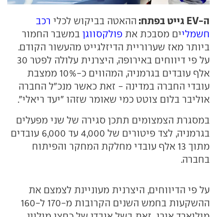
ה-EV גייט בפתח:
ההאטה בביקוש לכלי
רכב
חשמלי
ים מסבכת את
פולקסווגן
במשבר החמור
ביותר מאז שערוריית הדיזלגייט מהעשור הקודם.
על פי דיווחים באירופה, היצרנית עלולה לפטר 30
אלף עובדים בגרמניה, המהווים כ-10% ממצבת
עובדי החברה במדינה - זאת כאשר מנכ"ל החברה
אוליבר בלום צוטט כמי שאומר שזהו "יעד ריאלי".
במסגרת הצמצומים תתכן סגירה של שני מפעלים
בגרמניה, לצד פיטורים של 4,000 עד 6,000 עובדים
מתוך 13 אלף עובדי מחלקת המחקר והפיתוח
בחברה.
על פי הדיווחים, היצרנית מעוניינת לצמצם את
ההשקעות בחמש השנים הקרובות מ-170 ל-160
מיליארד אירו, זאת בשל אובדן של כחצי מיליון