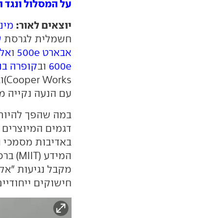
על המסלול ונגד ה
יוצאים לאור:
מיני
חשמלית לגרסת
ש
אבארט 500e
ו
אלפין
600e
וב
קופרה בו
ks
עם הנעה נקייה מז
במה שהפך להיות 
דגמים המיוצרים 
באדיבות מסמכי ה
המידע 
מקבל נגיעות "אק
חישוקים ייחודיי