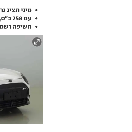
מיני תציג גרסאות JCW ביצוע
עם 258 כ"ס, ושדרוג מערכות מכאניות
חשיפה רשמי