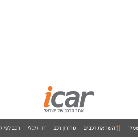
מלי
השוואת רכבים
מחירון רכב
דו-גלגלי
רכב לפי ק