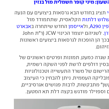
שעון: מיני קופר חשמלית מול בנזין
תציג בחודש הבא גרסאות ביצועים עם הנעה
לוש דלתות
הקלאסית, שתתמודד מול
 A290
, ול
אייסמן
החדש שיתחרה ב
אבארט
רן
. לשניהם יוצמד הכינוי JCW (ר"ת John
Cooper Wor)ובכך הן הופכות לגרסאות ביצועים ראשונות
יהום.
שגרה כמעט, תמונות ופרטים ראשונים של
בסין דולפים לרשת לפני השקה רשמית,
רישום של משרד התעשייה וטכנולוגיות
(MIIT) ברפובליקה העממית. ניתן להבחין כי העיצוב
שן" מתבקשות, לרבות פגושים אגרסיביים,
ם וספוילר מודגש בקצה דלת תא המטען.