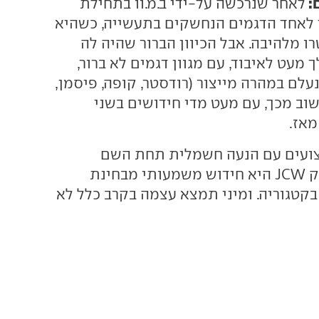
:
לאחר שנרכשה על-ידי ב.מ.וו בתחילת
 לאחד הדגמים הנחשקים בתעשייה, כשהיא
ו מלהיבה. אבל הכיוון הברור שהיה לה
מעט לאיבוד, עם מגוון דגמים לא ברור,
לם במהרה מייצור (רודסטר, קופה, פיסמן,
שוב מכך, עם מעט מדי חידושים בשני
מאז.
צועים עם הנעה חשמלית תחת השם
המפורסם והנחשק JCW היא חידוש משמעותי מבחינת
בקטגוריה. ומיני תמצא עצמה בקרב כלל לא