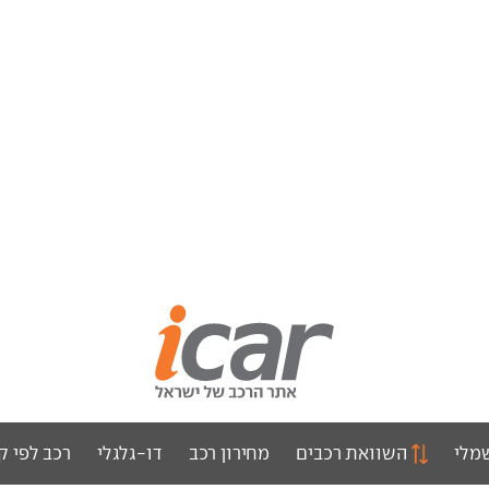
מלי
השוואת רכבים
מחירון רכב
דו-גלגלי
רכב לפי ק