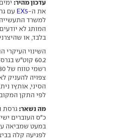
עדכון מהיר:
ימים 
את ה-
EX5
עם גרס
המותג לא יודעים 
בלבד, או שהיצרני
60.2 קוט"ש ב
לפי התקן המקובל
מה נשאר:
כ"ס העוברים ישי
במעט שמביאה עימ