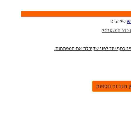
ש
של iCar
 תגובות נוספות