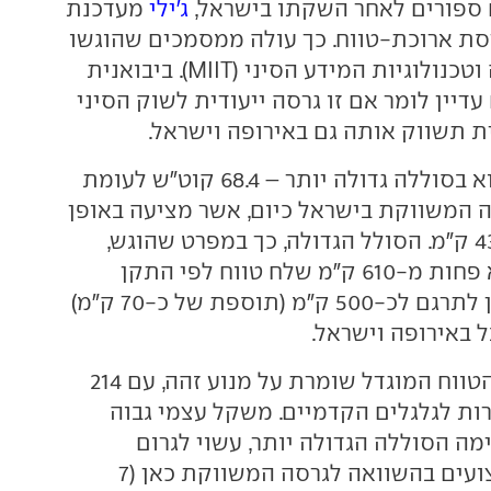
ספורים לאחר השקתו בישראל,
ג'ילי
מעדכנת
ת ארוכת-טווח. כך עולה ממסמכים שהוגשו
למשרד התעשייה וטכנולוגיות המידע הסיני (MIIT). ביבואנית
עדיין לומר אם זו גרסה ייעודית לשוק הסיני
ת תשווק אותה גם באירופה וישראל.
השינוי העיקרי הוא בסוללה גדולה יותר – 68.4 קוט"ש לעומת
גרסה המשווקת בישראל כיום, אשר מציעה באופן
רשמי טווח של 430 ק"מ. הסולל הגדולה, כך במפרט שהוגש,
צפויה להעניק לא פחות מ-610 ק"מ שלח טווח לפי התקן
הסיני, אותץו ניתן לתרגם לכ-500 ק"מ (תוספת של כ-70 ק"מ)
 באירופה וישראל.
גרסת הטווח המוגדל שומרת על מנוע זהה, עם 214
רות לגלגלים הקדמיים. משקל עצמי גבוה
ה הסוללה הגדולה יותר, עשוי לגרום
לפגיעה קלה בביצועים בהשוואה לגרסה המשווקת כאן (7