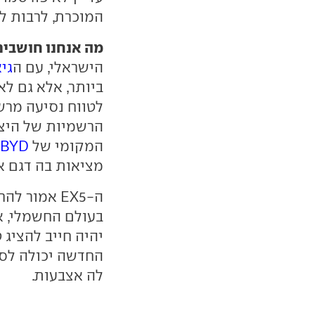
המוכרת, לרבות לוח מחוונים ד
מה אנחנו חושבים
הישראלי, עם ה
גיא
ביותר, אלא גם לא
לטווח נסיעה מרש
הרשמיות של היצר
המקומי של
BYD אטו 3
מציאות בה דגם אח
ה-EX5 אמור
בעולם החשמלי, א
יהיה חייב להציג ט
החדשה יכולה לסי
לה אצבעות.