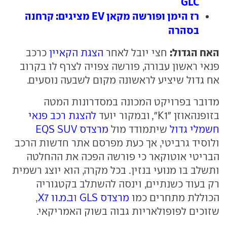
GLC
רז הימן ופורשה מקאן EV מציגים: קרחנה
בסהרה
האח הגדול:
חצי יובל לאחר
הצגת הקאיין
כרכב
פנאי ראשון עבורה, פורשה צפויה לצרף לו בקרוב
אח גדול שיציע לראשונה מקום לשבעה נוסעים.
מדובר בפרויקט המכונה במסדרונות המטה
בזופנהאוזן "K1", ובמקור יועד
להצגת רכב פנאי
חשמלי גדול
שיתמודד מול
מרצדס EQS SUV
ולוסיד גרביטי, אך כעת מפרסם אתר חדשות הרכב
הבריטי אוטוקאר כי פורשה הפכה את ההחלטה
ותשלב בו מנועי בנזין. בכל מקרה, הוא יוצג רשמית
רק בעוד כשנתיים, וינסה להשתלב בקטגוריה
הכוללת מתחרים כמו
מרצדס GLS
ו
ב.מ.וו X7
,
שזוכים לפופולאריות גבוה בשוק האמריקאי.