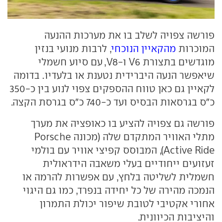
פורשה צפויה לשלב בו את מערכות ההנעה
המוכרות
מהקאיין הנוכחי
, לרבות מנועי בנזין
מוגדשים בתצורת V6 ו-V8, עם סיוע חשמלי
שיאפשר הנעה היברידית נטענת או בלעדיו. בדומה
לקאיין גם כאן טווח ההספקים צפוי לנוע בין כ-350
כ"ס בגרסאות הבסיס ועד כ-740 כ"ס בגרסת הקצה.
פורשה גם צפויה להציע בו כאופציה את מערך
מתלי האוויר המתקדם שלה (מכונה Porsche
Active Ride), המבוסס קפיצי אוויר עם בולמי
זעזועים ייחודיים בעלי משאבה הידראולית
חשמלית לשליטה בלחץ, עם אפשרות להרמה או
הנמכה מהירה של כל יחידה בנפרד, כמו גם היגוי
אחורי אקטיבי לטובת שיפור יכולת התמרון
והיציבות הכיוונית.