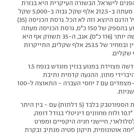
נים לישראל. הבשורה העיקרית היא בגזרת
המחיר - שיתחיל מעתה ב-212.5 אלף שקל, גבוה ב-5,000 שקל
ממחיר הכניסה של הדגם היוצא. וזה לא הכל. גרסת הכניסה (35)
צוידה עד כה במנוע בהספק של 150 כ"ס, גרסת הכניסה מעתה
תהיה ה-30 החלשה יותר (116 כ"ס). אגב, ה-35 תשווק אף היא
ברמת גימור S-ליין ובמחיר של 253.5 אלף שקלים, התייקרות
גרסת הכניסה החדשה מצוידת במנוע בנזין מוגדש בנפח 1.5
היברידי מתון. ההנעה קדמית ותיבת
ההילוכים כפולת-מצמדים עם 7 יחסי העברה - התאוצה ל-100
היא תשווק בגרסת הספורטבק בלבד (5 דלתות) עם - בין היתר
- מסך מגע בגודל "10.1 ולוח מחוונים דיגיטלי בגודל דומה,
לולארי, חיישני חניה היקפיים ומפרט
ימה אוטונומית, תיקון סטיה מנתיב ובקרת