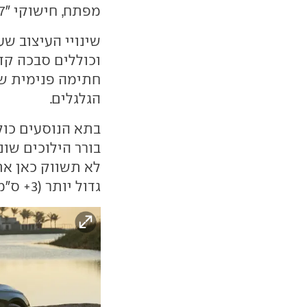
מפתח, חישוקי "17 וגג בצבע שחור (בסדאן בלבד).
וכוללים סבכה קד
חתימה פנימית שו
הגלגלים.
בתא הנוסעים כולל
בורר הילוכים שונ
לא תשווק כאן את
גדול יותר (3+ ס"מ) ומאפייני עיצוב של רכב פנאי.