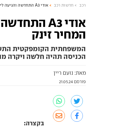
רכב
חדשות רכב
אודי A3 התחדשה והגיעה לישראל - המחיר זינק
אודי A3 התח
המחיר זינק
המשפחתית הקומפקטית התעדכ
הכניסה תהיה חלשה ויקרה מה
מאת: נועם ריין
פורסם 21.05.24
בקצרה: