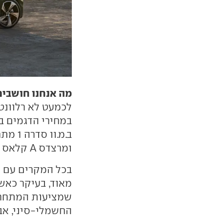
מה אנחנו חושבים
לכמעט לא רלוונט
במחירי הדגמים בש
ומרצדס A קלאס עולה 100 אלף שקלים נוספים.
בכל המקרים עם י
מאוד, בעיקר כאש
שמציעות המתחרות
החשמלי-סיני, אב