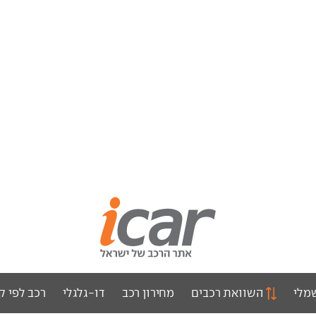
מלי
השוואת רכבים
מחירון רכב
דו-גלגלי
רכב לפי ק