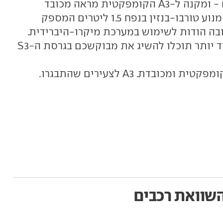
המטען גדול והעיצוב הרמוני וזורם - ומקנה ל-A3 הקומפקטית מראה מכובד
שמזכיר את ה-A4 הגדולה. לסדאן מנוע טורבו-בנזין בנפח 1.5 ליטרים המספק
ובה הודות לשימוש במערכת מיקרו-היברידית.
אם תחפצו בביצועים מרשימים עוד יותר תוכלו להשיג את מבוקשכם בגרסת ה-S3
ומכובדת. A3 לצעירים שהתבגרו.
שוואת רכבים