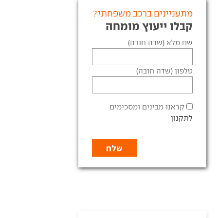
מתעניינים ברכב משפחתי?
קבלו ייעוץ מומחה
שם מלא (שדה חובה)
טלפון (שדה חובה)
קראנו מבינים ומסכימים
לתקנון
ושפת A3 סדאן
אודי A3 - מתיחת פנים בסימון
הדור החדש של אודי A3 נחשף
טכנולוגיה
תצורת סדאן, עם מימדים
אודי A3 עוברת מתיחת פנים