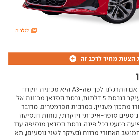
לגלריה
הצעת מחיר לרכב זה
אודי A3 סדאן משנה את התדמית. אם התרגלנו לכך שה-A3 היא מכונית יוקרה
לצעירים חובבי אקשן, שנמכרת בעיקר בגרסת 5 דלתות, גרסת הסדאן מכוונת אל
רו מתכון מעניין. במרבית הפרמטרים, מדובר
תא הנוסעים סופר-איכותי ויוקרתי, נוחות הנסיעה
עה כמעט בכל פינה. גרסת הסדאן מוסיפה עוד
ושב האחורי מרווח (בעיקר לשני נוסעים), תא