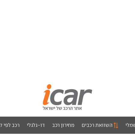
מלי
השוואת רכבים
מחירון רכב
דו-גלגלי
רכב לפי ק