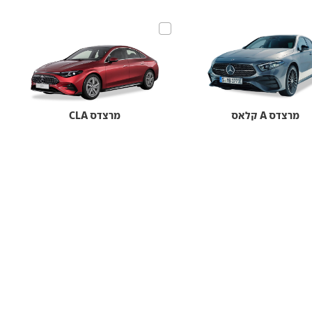
מרצדס A קלאס
מרצדס CLA