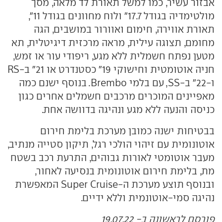
אבזור עשיר, כמו למשל תאורת לד מלאה, מסך
מולטימדיה בגודל 17.7" ולוח מחוונים בגודל 11",
תאורת אווירה, חימום ואוורור במושבים, הגה
מחומם, תצוגה עילית, מראה מרכזית דיגיטלית, תא
מטען נפתח חשמלית ללא מגע, ריפודי עור או זמש,
חניה אוטומטית וחישוקי 19" כסטנדרט או 21" ב-RS
ו-22" ב-SS, עם בלמי Brembo. בנוסף ישנם כמה
מאפיינים המוכרים מרכבים חשמלים אחרים כגון
כניסה והנעה ללא מגע ונהיגה בדוושה אחת.
בבטיחות ישנה כמובן מערכת בלימת חירום
אוטונומית עם זיהוי הולכי רגל, תיקון סטייה מנתיב,
מעבר אוטומטי לאורות גבוהים, התרעת רכב בשטח
מת, בלימת חירום אוטונומית בנסיעה לאחור,
ובנוסף תוצע מערכת ה-Super Cruise המאפשרת
נהיגה סמי-אוטונמית וללא ידיים.
פורסם לראשונה ב- 19.07.22