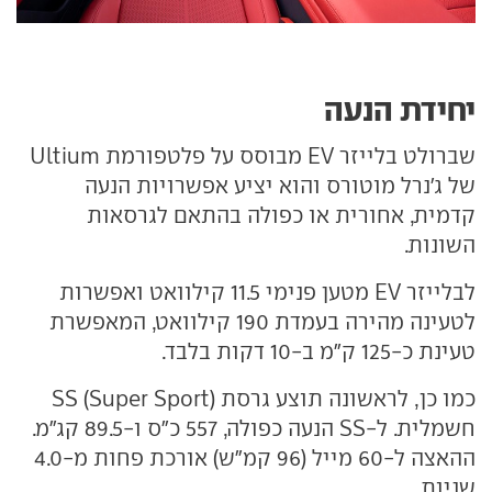
יחידת הנעה
שברולט בלייזר EV מבוסס על פלטפורמת Ultium
של ג'נרל מוטורס והוא יציע אפשרויות הנעה
קדמית, אחורית או כפולה בהתאם לגרסאות
השונות.
לבלייזר EV מטען פנימי 11.5 קילוואט ואפשרות
לטעינה מהירה בעמדת 190 קילוואט, המאפשרת
טעינת כ-125 ק"מ ב-10 דקות בלבד.
כמו כן, לראשונה תוצע גרסת SS (Super Sport)
חשמלית. ל-SS הנעה כפולה, 557 כ"ס ו-89.5 קג"מ.
ההאצה ל-60 מייל (96 קמ"ש) אורכת פחות מ-4.0
שניות.