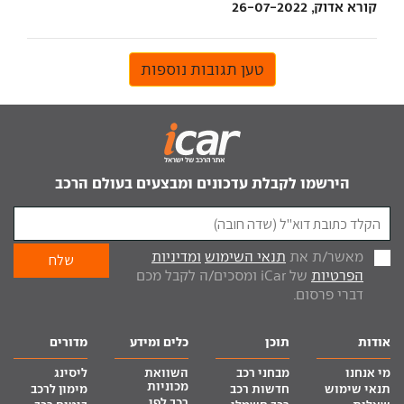
קורא אדוק, 26-07-2022
טען תגובות נוספות
הירשמו לקבלת עדכונים ומבצעים בעולם הרכב
מאשר/ת את
תנאי השימוש
ומדיניות
הפרטיות
של iCar ומסכים/ה לקבל מכם
דברי פרסום.
אודות
תוכן
כלים ומידע
מדורים
מי אנחנו
מבחני רכב
השוואת
ליסינג
מכוניות
תנאי שימוש
חדשות רכב
מימון לרכב
רכב לפי