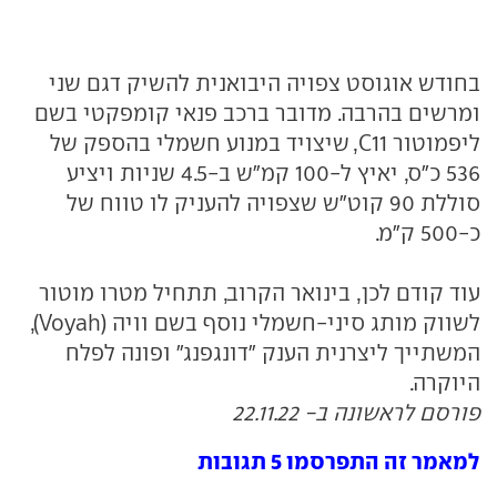
בחודש אוגוסט צפויה היבואנית להשיק דגם שני
ומרשים בהרבה. מדובר ברכב פנאי קומפקטי בשם
ליפמוטור C11, שיצויד במנוע חשמלי בהספק של
536 כ"ס, יאיץ ל-100 קמ"ש ב-4.5 שניות ויציע
סוללת 90 קוט"ש שצפויה להעניק לו טווח של
כ-500 ק"מ.
עוד קודם לכן, בינואר הקרוב, תתחיל מטרו מוטור
לשווק מותג סיני-חשמלי נוסף בשם וויה (Voyah),
המשתייך ליצרנית הענק "דונגפנג" ופונה לפלח
היוקרה.
פורסם לראשונה ב- 22.11.22
למאמר זה התפרסמו 5 תגובות