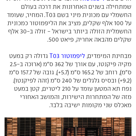
שמתחילה בשנים האחרונות את דרכה בעולם
החשמלי עם מכונית מיני בשם T03. המחיר, שעומד
על 100 אלף שקלים, מציב את הליפמוטור כמכונית
החשמלית הזולה ביותר בישראל - זולה ב-30 אלף
שקלים מהבאה אחריה, פיאט 500.
מבחינת המימדים,
ליפמוטור T03
גדולה רק במעט
מקיה פיקנטו, עם אורך של 362 ס"מ (ארוכה ב-2.5
ס"מ), רוחב של 165.2 ס"מ (5.7+), גובה של 157.7 ס"מ
(9.2+) ובסיס גלגלים של 240 ס"מ (זהה לפיקנטו).
נפח תא המטען עומד על 210 ליטרים, קטן במעט
מזה של המתחרות הישירות, והמושב האחורי
מאכלס שני מקומות ישיבה בלבד.