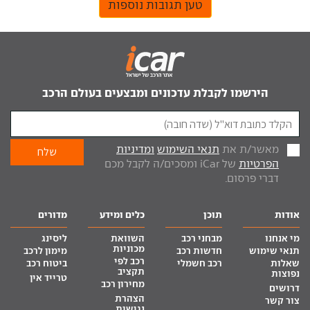
טען תגובות נוספות
הירשמו לקבלת עדכונים ומבצעים בעולם הרכב
מאשר/ת את
תנאי השימוש
ומדיניות
הפרטיות
של iCar ומסכים/ה לקבל מכם
דברי פרסום.
אודות
תוכן
כלים ומידע
מדורים
מי אנחנו
מבחני רכב
השוואת
ליסינג
מכוניות
תנאי שימוש
חדשות רכב
מימון לרכב
רכב לפי
שאלות
רכב חשמלי
ביטוח רכב
תקציב
נפוצות
טרייד אין
מחירון רכב
דרושים
הצהרת
צור קשר
נגישות