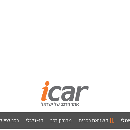
מלי
השוואת רכבים
מחירון רכב
דו-גלגלי
רכב לפי ק