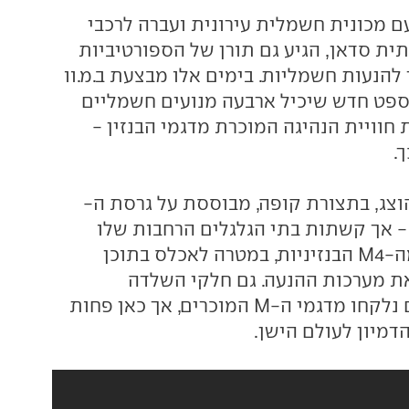
 מכונית חשמלית עירונית ועברה לרכבי
ית סדאן, הגיע גם תורן של הספורטיביות
להנעות חשמליות. בימים אלו מבצעת ב.מ.וו
נספט חדש שיכיל ארבעה מנועים חשמליים
חוויית הנהיגה המוכרת מדגמי הבנזין -
.
צג, בתצורת קופה, מבוססת על גרסת ה-
 אך קשתות בתי הגלגלים הרחבות שלו
נלקחו מה-M3 ומה-M4 הבנזיניות, במטרה לאכלס בתוכן
ת מערכות ההנעה. גם חלקי השלדה
והמתלים מלפנים נלקחו מדגמי ה-M המוכרים, אך כאן פחות
דמיון לעולם הישן.