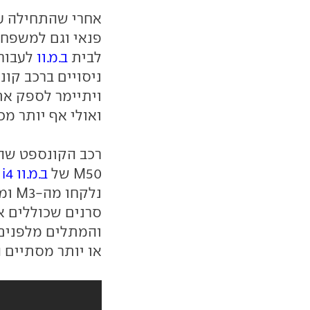
אחרי שהתחילה עם
פנאי וגם למשפחת
לבית
ב.מ.וו
לעבור 
ניסויים ברכב קו
ויתיימר לספק את 
ואולי אף יותר מכך
רכב הקונספט שהו
M50 של
ב.מ.וו i4
-
סרנים שכוללים א
או יותר מסתיים ה