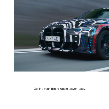
Getting your
Trinity Audio
player ready...