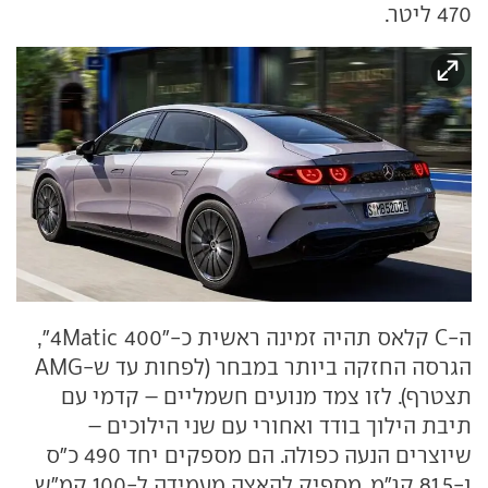
470 ליטר.
ה-C קלאס תהיה זמינה ראשית כ-"400 4Matic",
הגרסה החזקה ביותר במבחר (לפחות עד ש-AMG
תצטרף). לזו צמד מנועים חשמליים – קדמי עם
תיבת הילוך בודד ואחורי עם שני הילוכים –
שיוצרים הנעה כפולה. הם מספקים יחד 490 כ"ס
ו-81.5 קג"מ, מספיק להאצה מעמידה ל-100 קמ"ש