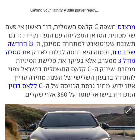
Getting your
Trinity Audio
player ready...
מרצדס
חשפה C קלאס חשמלית, דור ראשון אי פעם
של מכונית הסדאן המצליחה עם הנעה נקייה. זו גם
תשובת שטוטגארט למתחרה ממינכן, ה-
i3 החדשה
של ב.מ.וו
, וכמוה היא תנסה לבלום לא רק את
טסלה
מודל 3
ממערב, אלא בעיקר את פלישת הסיניות
ממזרח. שיווק ה-C קלאס החשמלית בישראל צפוי
להתחיל ברבעון השלישי של השנה. מחירה עדיין
אינו ידוע. מחיר גרסת הכניסה של ה-
C קלאס בנזין
הנוכחית בישראל עומד על 360 אלף שקלים.