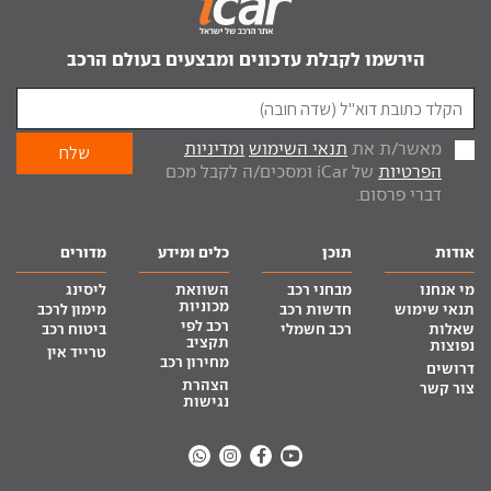
הירשמו לקבלת עדכונים ומבצעים בעולם הרכב
מאשר/ת את
תנאי השימוש
ומדיניות
הפרטיות
של iCar ומסכים/ה לקבל מכם
דברי פרסום.
אודות
תוכן
כלים ומידע
מדורים
מי אנחנו
מבחני רכב
השוואת
ליסינג
מכוניות
תנאי שימוש
חדשות רכב
מימון לרכב
רכב לפי
שאלות
רכב חשמלי
ביטוח רכב
תקציב
נפוצות
טרייד אין
מחירון רכב
דרושים
הצהרת
צור קשר
נגישות