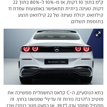
ק"מ בתוך 10 דקות, או מ-10% ל-80% בתוך 22
דקות. טעינה ביתית תתאפשר באמצעות עמדת 11
קילוואט. יכולת טעינה של 22 קילוואט תוצע
בתוספת תשלום.
בתא הנוסעים, ה-C קלאס החשמלית ממשיכה את
מוטיב ה"הרבה נורות זה עדיף" שפגשנו בחוץ. זה
מתחיל ממסך ענק ("39.1, או כמעט מטר רוחב) שבו