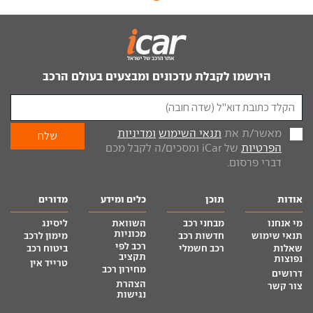
הירשמו לקבלת עדכונים ומבצעים בעולם הרכב
מאשר/ת את
תנאי השימוש
ומדיניות
הפרטיות
של iCar ומסכים/ה לקבל מכם
דברי פרסום.
אודות
תוכן
כלים ומידע
מדורים
מי אנחנו
מבחני רכב
השוואת
ליסינג
מכוניות
תנאי שימוש
חדשות רכב
מימון לרכב
רכב לפי
שאלות
רכב חשמלי
ביטוח רכב
תקציב
נפוצות
טרייד אין
מחירון רכב
דרושים
הצהרת
צור קשר
נגישות