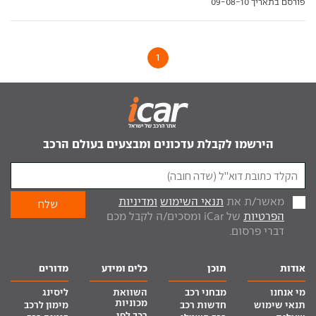
פורסם בתאריך 09-08-10
1
הירשמו לקבלת עדכונים ומבצעים בעולם הרכב
מאשר/ת את
תנאי השימוש
ומדיניות
הפרטיות
של iCar ומסכים/ה לקבל מכם
דברי פרסום.
אודות
תוכן
כלים ומידע
מדורים
מי אנחנו
מבחני רכב
השוואת
ליסינג
מכוניות
תנאי שימוש
חדשות רכב
מימון לרכב
רכב לפי