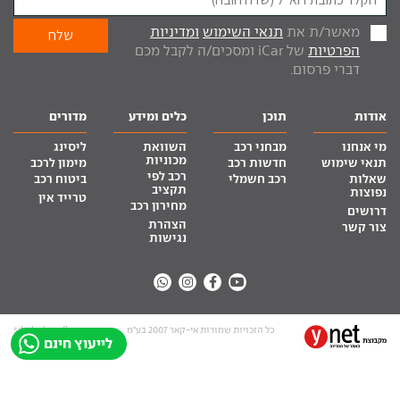
מאשר/ת את
תנאי השימוש
ומדיניות
הפרטיות
של iCar ומסכים/ה לקבל מכם
דברי פרסום.
אודות
תוכן
כלים ומידע
מדורים
מי אנחנו
מבחני רכב
השוואת
ליסינג
מכוניות
תנאי שימוש
חדשות רכב
מימון לרכב
רכב לפי
שאלות
רכב חשמלי
ביטוח רכב
תקציב
נפוצות
טרייד אין
מחירון רכב
דרושים
הצהרת
צור קשר
נגישות
כל הזכויות שמורות אי-קאר 2007 בע”מ
site by tq.soft
לייעוץ חינם