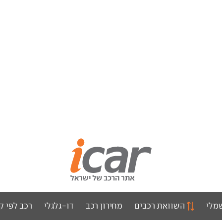
מלי
השוואת רכבים
מחירון רכב
דו-גלגלי
רכב לפי ק