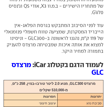
של מתחריו הישירים - ב.מ.וו X3, אודי Q5 וג'נסיס
GV70.
עוד לפני הסיבוב המתבקש בגרסת הפלאג-אין
הייבריד המסקרנת, שמציעה טווח חשמלי פנומנאלי
של 119 ק"מ, נהגנו לראשונה ב-GLC300 - וניסינו
למצוא את אותה איכות שמבטיחה מרצדס להעניק
בתמורה למחיר היקר.
לעמוד הדגם בקטלוג iCar:
מרצדס
GLC
מרצדס GLC300, מנוע 2.0 ליטר טורבו-בנזין, 258 כ"ס,
מ-510,000 שקלים
יתרונות
חסרונות
סביבת נהג
עיצוב חיצוני