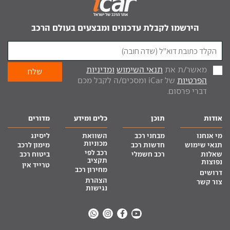
הירשמו לקבלת עדכונים ומבצעים בעולם הרכב
מאשר/ת את
תנאי השימוש
ומדיניות
הפרטיות
של iCar ומסכים/ה לקבל מכם
דברי פרסום.
אודות
תוכן
כלים ומידע
מדורים
מי אנחנו
מבחני רכב
השוואת
ליסינג
מכוניות
תנאי שימוש
חדשות רכב
מימון לרכב
רכב לפי
שאלות
רכב חשמלי
ביטוח רכב
תקציב
נפוצות
טרייד אין
מחירון רכב
דרושים
הצהרת
צור קשר
נגישות