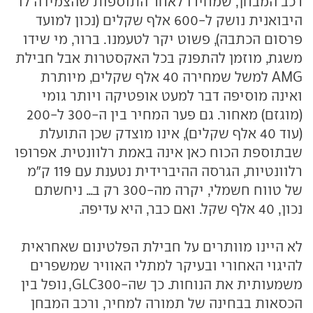
רכב המבחן, שמחירו לאחר התוספות שהצמידה לו
היבואנית נושק ל-600 אלף שקלים (נכון למועד
פרסום הכתבה), פשוט יקר לטעמנו. ברור, מי שידו
משגת, מוזמן להתפנק בכל האקסטרות אבל חבילת
AMG למשל שמחירה 40 אלף שקלים, מיותרת
ואינה מוסיפה דבר למעט אופטיקה ויותר גומי
(מוגזם) מאחור. גם פער המחיר בין ה-300 ל-200
(עוד 40 אלף שקלים), אינו מוצדק שכן התועלת
שבתוספת הכוח כאן אינה באמת רלוונטית. אפרופו
רלוונטיות, הגרסה ההיברידית נטענת עם 119 ק"מ
של טווח חשמלי, יקרה מה-300 רק ב... ניחשתם
נכון, 40 אלף שקל. ואם כבר, היא עדיפה.
לא היינו מוותרים על חבילת הפלטינום שאחראית
להיגוי האחורי ובעיקר למתלי האוויר שמשפרים
משמעותית את הנוחות. כך שה-GLC300, נופל בין
הכסאות בבחינה של תמורה למחיר, ורכב המבחן