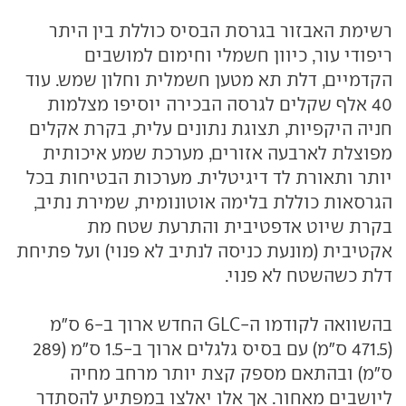
רשימת האבזור בגרסת הבסיס כוללת בין היתר
ריפודי עור, כיוון חשמלי וחימום למושבים
הקדמיים, דלת תא מטען חשמלית וחלון שמש. עוד
40 אלף שקלים לגרסה הבכירה יוסיפו מצלמות
חניה היקפיות, תצוגת נתונים עלית, בקרת אקלים
מפוצלת לארבעה אזורים, מערכת שמע איכותית
יותר ותאורת לד דיגיטלית. מערכות הבטיחות בכל
הגרסאות כוללת בלימה אוטונומית, שמירת נתיב,
בקרת שיוט אדפטיבית והתרעת שטח מת
אקטיבית (מונעת כניסה לנתיב לא פנוי) ועל פתיחת
דלת כשהשטח לא פנוי.
בהשוואה לקודמו ה-GLC החדש ארוך ב-6 ס"מ
(471.5 ס"מ) עם בסיס גלגלים ארוך ב-1.5 ס"מ (289
ס"מ) ובהתאם מספק קצת יותר מרחב מחיה
ליושבים מאחור. אך אלו יאלצו במפתיע להסתדר