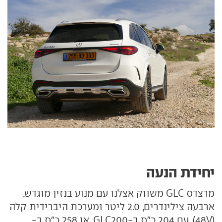
יחידת הנעה
מרצדס GLC משווק אצלנו עם מנוע בנזין מוגדש,
ארבעה צילינדרים, 2.0 ליטר ומערכת היברידית קלה
(48V). עם 204 כ"ס ב-GLC200, או 258 כ"ס ב-