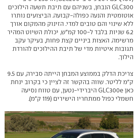
GLC300 הנבחן, בשניהם עם תיבת תשעה הילוכים
אוטומטית והנעה כפולה-קבועה. הביצועים נותרו
ללא שינוי והם טובים למדי. הזינוק מהמקום אורך
6.2 שניות בלבד ל-100 קמ"ש, יכולת השיוט המהיר
מרשימה. האצות ביניים קצת פחות, בעיקר עקב
תגובות איטיות מדי של תיבת ההילוכים להורדת
הילוך.
צריכת הדלק בממוצע המבחן הייתה סבירה, עם 9.5
ק"מ לליטר. שווה בהקשר זה לציין כי בקרוב ינחת
כאן GLC300e היברידי-נטען, עם טווח נסיעה
חשמלי כפול ממתחריו הישירים (119 ק"מ).