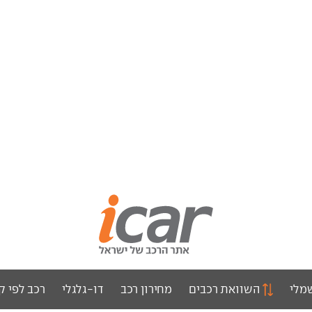
מלי
השוואת רכבים
מחירון רכב
דו-גלגלי
רכב לפי ק