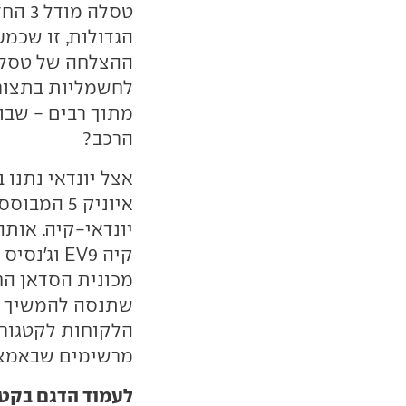
טסלה 
הגדולות, זו שכמ
ההצלחה של טסלה 
לחשמליות בתצורת
מתוך רבים - שבו
הרכב?
אצל יונדאי נתנו 
איוניק 5 
יונדאי-קיה. או
קיה
EV9
וג'נסיס
מכונית הסדאן הח
שתנסה להמשיך א
הלקוחות לקטגורי
מרשימים שבאמצע
לעמוד הדגם בקטלוג r