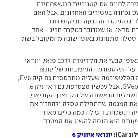
מודל 3 החזירה לחיים את קטגוריית המשפחתיות
עט נכחדה בעשורים האחרונים. אבל האם
בסגמנט הזה נבעה מביקוש גובר
 סדאן, או שמדובר במקרה חריג - אחד
 טסלה מתנהגת באופן שונה מהמקובל בשוק
באופן טבעי את הקדימות לרכב פנאי, יונדאי
המבוסס על הפלטפורמה המשובחת של קונצרן
תה הפלטפורמה שעליה מתבססים גם קיה
EV6
,
GV60
. אבל עכשיו מצטרפת גם האיוניק 6,
שמלית הראשונה של הקונצרן הקוריאני,
ת המגמה שהתחילה טסלה ולהחזיר את
ה הנשכחת. ויש לה כמה כלים מאוד
ותם היא תנסה להשיג את המטרה.
iCa:
יונדאי איוניק 6