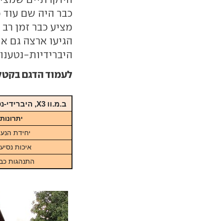
מציע כבר זמן רב
היברידיות-נטענות
לעמוד הדגם בקטלוג ar
ב.מ.וו X3, היברידי-נטען 2.0 ליטרים, אוט' 8 הילוכים, 292 כ"ס, 399,000 שקלים
יתרונות
יחידת הנע
איכות נסיע
התנהגות כב