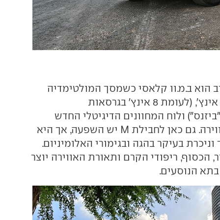
ב הוא ב.מ.וו קלאסי כשמסך המולטימדיה
הגדול יותר, 10.25 אינץ', (לעומת 8 אינץ' בגרסאות
ביזנס") ולוח המחוונים הדיגיטלי החדש
משדרגים את האווירה. גם כאן לחבילת M יש השפעה, אך היא
וניכרת בעיקר בהגה ובגימורי האלומיניום.
, הכסוף, ריפודי הקרם ותאורת האווירה יוצר
תא הנוסעים.