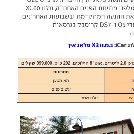
כבר היה שם עוד מלפני מתיחת הפנים האחרונה, וולוו XC60
 את ההנעה המתקדמת ובשבועות האחרונים
הגיעו ארצה גם אודי Q5 ו-DS7 קרוסבק בגרסאות
.
iC:
ב.מ.וו X3 פלאג אין
חסרונות
ה
תא מטען
ה
עיצוב פנים
יש
יכולת שטח