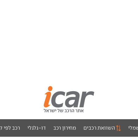
מלי
השוואת רכבים
מחירון רכב
דו-גלגלי
רכב לפי ק