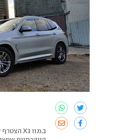
ב.מ.וו X3