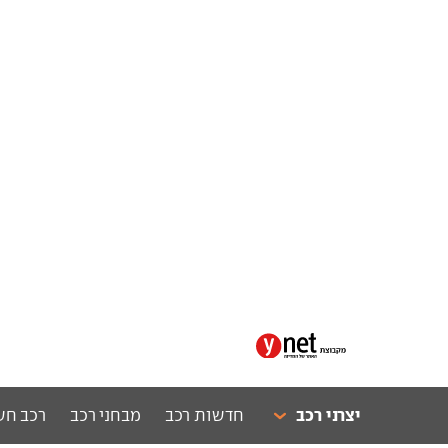
יצרני רכב
חדשות רכב
מבחני רכב
רכב חש