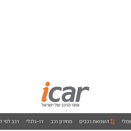
מלי
השוואת רכבים
מחירון רכב
דו-גלגלי
רכב לפי ק