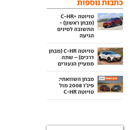
כתבות נוספות
טויוטה +C-HR
(מבחן ראשון) -
התשובה לסינים
הגיעה
טויוטה C-HR (מבחן
דרכים) – שתה
ממעיין הנעורים
מבחן השוואתי:
פיג'ו 2008 מול
טויוטה C-HR