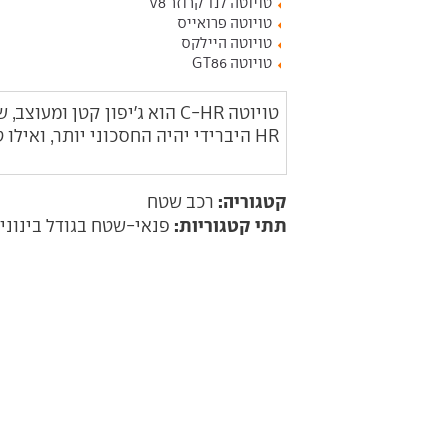
טויוטה לנד קרוזר V8
טויוטה פרואייס
טויוטה היילקס
טויוטה GT86
HR היברידי יהיה החסכוני יותר, ואילו טויוטה C-HR טורבו נהנה מיתרון קל בביצועים.
קטגוריה:
רכב שטח
תתי קטגוריות:
פנאי-שטח בגודל בינוני