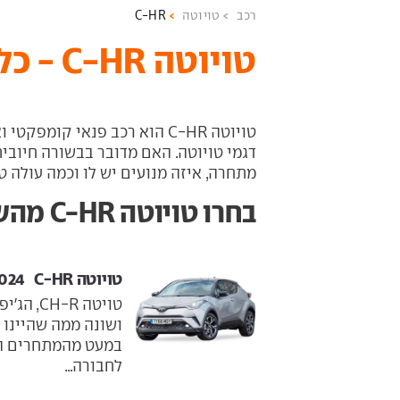
רכב
טויוטה
C-HR
טויוטה C-HR - כל המידע והדגמים
טויוטה C-HR הוא רכב פנאי קומ
דגמי טויוטה. האם מדובר בבשורה חיובית
מתחרה, איזה מנועים יש לו וכמה עולה טויוטה -HR
בחרו טויוטה C-HR מהשנתון הרצוי
טויוטה C-HR ‏ 2017-2024
טויטה R
במעט מהמתחרים הב
לחבורה...