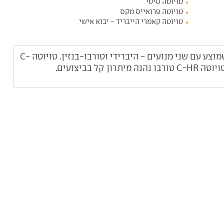
טויוטה סיטי
טויוטה פרואייס מקס
טויוטה קאמרי הייבריד - יבוא אישי
טויוטה C-HR הוא ג'יפון קטן ומעוצב, שמוצע עם שני מנועים - היברידי וטורבו-בנזין. טויוטה C-