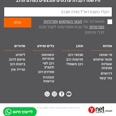
הירשמו לקבלת עדכונים ומבצעים בעולם הרכב
מאשר/ת את
תנאי השימוש
ומדיניות
הפרטיות
של iCar ומסכים/ה לקבל מכם
דברי פרסום.
אודות
תוכן
כלים ומידע
מדורים
מי אנחנו
מבחני רכב
השוואת
ליסינג
מכוניות
תנאי שימוש
חדשות רכב
מימון לרכב
רכב לפי
שאלות
רכב חשמלי
ביטוח רכב
תקציב
נפוצות
טרייד אין
מחירון רכב
דרושים
הצהרת
צור קשר
נגישות
כל הזכויות שמורות אי-קאר 2007 בע”מ
site by tq.soft
לייעוץ חינם