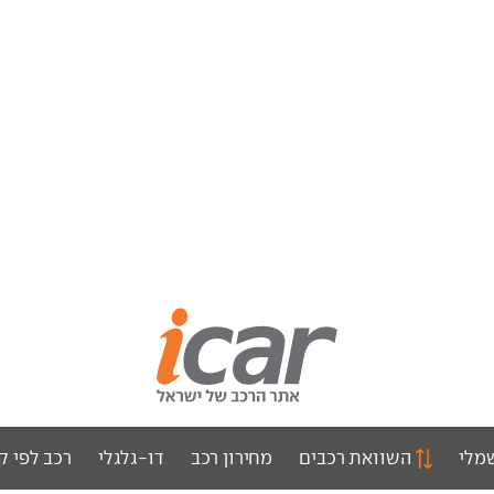
מלי
השוואת רכבים
מחירון רכב
דו-גלגלי
רכב לפי ק