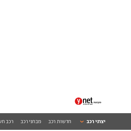
יצרני רכב
חדשות רכב
מבחני רכב
רכב חש