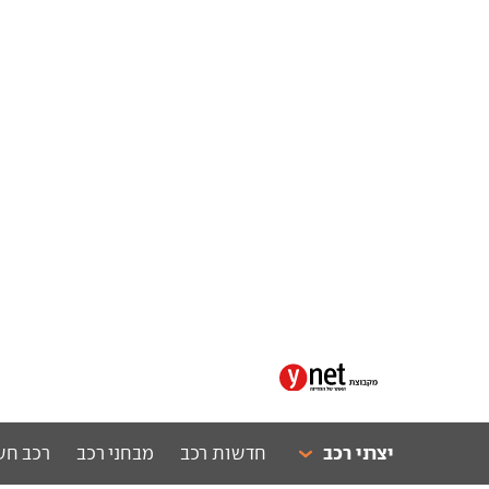
יצרני רכב
חדשות רכב
מבחני רכב
רכב חש