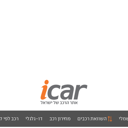
מלי
השוואת רכבים
מחירון רכב
דו-גלגלי
רכב לפי ק