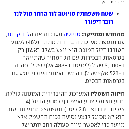
צילום: ניר בן זקן
שטח משפחתי: טויוטה לנד קרוזר מול לנד
רובר דיפנדר
מתחדש ומתייקר:
טויוטה
מעדכנת את ה
לנד קרוזר
,
עם תוספת מערכת היברידית מתונה (48V) למנוע
הטורבו דיזל המוכר. הוא יוצע בשלב ראשון רק
בגרסאות הבכירות, עם תג המחיר שהתייקר
ב-5,000 שקל (לימיטד ב-488 אלף שקל וסהרה
ב-528 אלף שקל). בהמשך המנוע העדכני יוצע גם
בגרסאות הבסיס.
חיזוק חשמלי:
המערכת ההיברידית המתונה כוללת
מנוע חשמלי צנוע המצטרף למנוע הדיזל (4
צילינדרים בנפח 2.8 ליטר), ומשמש כמתנע וגנרטור.
הוא לא מסוגל לבצע נסיעה בכוח החשמל, אלא
מיועד כדי לאפשר טווח פעולה רחב יותר של