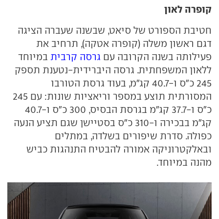
קופרה לאון
חטיבת הספורט של סיאט, שבשנה שעברה הציגה
דגם ראשון משלה (קופרה אטקה), תרחיב את
פעילותה בשנה הקרובה עם
גרסה קרבית
במיוחד
ללאון המשפחתית. גרסה היברידית-נטענת תספק
245 כ"ס ו-40.7 קג"מ, בעוד גרסת הטורבו
המסורתית תוצע במספר וריאציות שונות: עם 245
כ"ס ו-37.7 קג"מ בגרסת הבסיס, 300 כ"ס ו-40.7
קג"מ בבכירה ו-310 כ"ס בסטיישן שגם תציע הנעה
כפולה. סדרת שיפורים בשלדה, במתלים
ובאלקטרוניקה אמורה להבטיח התנהגות כביש
מהנה במיוחד.