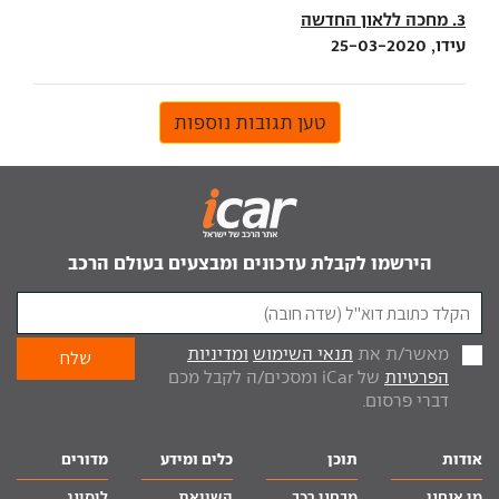
3. מחכה ללאון החדשה
עידו, 25-03-2020
טען תגובות נוספות
הירשמו לקבלת עדכונים ומבצעים בעולם הרכב
מאשר/ת את
תנאי השימוש
ומדיניות
הפרטיות
של iCar ומסכים/ה לקבל מכם
דברי פרסום.
אודות
תוכן
כלים ומידע
מדורים
מי אנחנו
מבחני רכב
השוואת
ליסינג