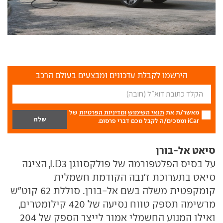
הירשמו לקבלת עדכונים ומבצעים בעולם הרכב
מאשר/ת את
תנאי השימוש
ומדיניות הפרטיות
של
iCar ומסכים/ה לקבל מכם דברי פרסום.
סיאט אל-בורן
על בסיס הפלטפורמה של פולקסווגן I.D3, הציגה
סיאט בתערוכת ז'נבה הקודמת חשמלית
קומקפטית משלה בשם אל-בורן. סוללת 62 קוט"ש
מרשימה תספק טווח נסיעה של 420 קילומטרים,
ואילו המנוע החשמלי אמור לייצר הספק של 204