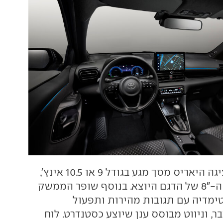
בתא הנוסעים מציגה היאריס מסך מגע בגודל 9 או 10.5 אינץ',
שיחליף את מסך ה-"8 של הדגם היוצא. בנוסף שופר הממשק
מדיה עם תגובות מהירות ותפעול
ר, וניווט מבוסס ענן שיוצע כסטנדרט. לוח