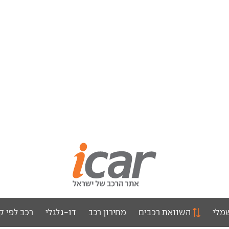
מלי
השוואת רכבים
מחירון רכב
דו-גלגלי
רכב לפי ק