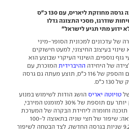
גרסה מחוזקת ליאריס, עם 130 כ"ס
חות שודרגו, מסכי התצוגה גדלו
לא ידוע מתי תגיע לישראל"
ה של עדכונים למכונית הסופר-מיני
שינוי בעיצוב החיצוני, למעט חישוקים
גוף נוספים. השינוי העיקרי שבוצע הוא
צידה של היחידה
ההיברידית
המוכרת, עם
נפח של 1.5 ליטרים והספק של 116 כ"ס, תוצע מעתה גם גרסה
1 כ"ס.
של
טויוטה יאריס
הושג הודות לשימוש במנוע
חשמלי גדול וחזק יותר עם תוספת של 30% למומנט המירבי,
י תוכנה וחומרה ליחידת הבקרה של המערכת
ההיברידית. התוצאה: שיפור של חצי שניה בתאוצה ל-100
קמ"ש, שתימשך 9.2 שניות בגרסה החדשה, לצד הבטחה לשיפור