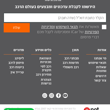
הירשמו לקבלת עדכונים ומבצעים בעולם הרכב
מאשר/ת את
תנאי השימוש
ומדיניות
הפרטיות
של iCar ומסכים/ה לקבל מכם
דברי פרסום.
אודות
תוכן
כלים ומידע
מדורים
מי אנחנו
מבחני רכב
השוואת
ליסינג
מכוניות
תנאי שימוש
חדשות רכב
מימון לרכב
רכב לפי
שאלות
רכב חשמלי
ביטוח רכב
תקציב
נפוצות
טרייד אין
מחירון רכב
דרושים
הצהרת
צור קשר
נגישות
כל הזכויות שמורות אי-קאר 2007 בע”מ
site by tq.soft