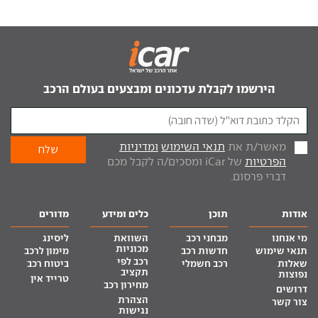
הירשמו לקבלת עדכונים ומבצעים בעולם הרכב
מאשר/ת את
תנאי השימוש
ומדיניות
הפרטיות
של iCar ומסכים/ה לקבל מכם
דברי פרסום.
אודות
תוכן
כלים ומידע
מדורים
מי אנחנו
מבחני רכב
השוואת
ליסינג
מכוניות
תנאי שימוש
חדשות רכב
מימון לרכב
רכב לפי
שאלות
רכב חשמלי
ביטוח רכב
תקציב
נפוצות
טרייד אין
מחירון רכב
דרושים
הצהרת
צור קשר
נגישות