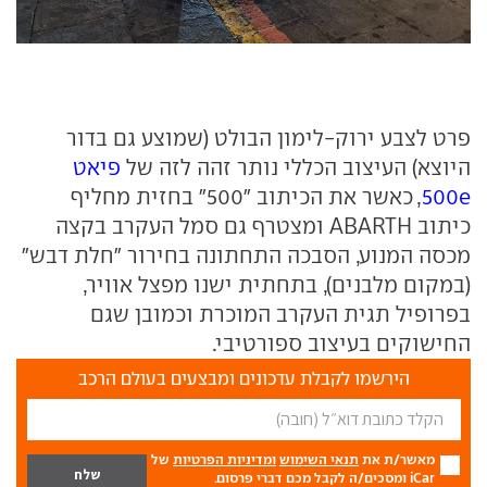
פרט לצבע ירוק-לימון הבולט (שמוצע גם בדור
היוצא) העיצוב הכללי נותר זהה לזה של
פיאט
500e
, כאשר את הכיתוב "500" בחזית מחליף
כיתוב ABARTH ומצטרף גם סמל העקרב בקצה
מכסה המנוע, הסבכה התחתונה בחירור "חלת דבש"
(במקום מלבנים), בתחתית ישנו מפצל אוויר,
בפרופיל תגית העקרב המוכרת וכמובן שגם
החישוקים בעיצוב ספורטיבי.
הירשמו לקבלת עדכונים ומבצעים בעולם הרכב
מאשר/ת את
תנאי השימוש
ומדיניות הפרטיות
של
iCar ומסכים/ה לקבל מכם דברי פרסום.