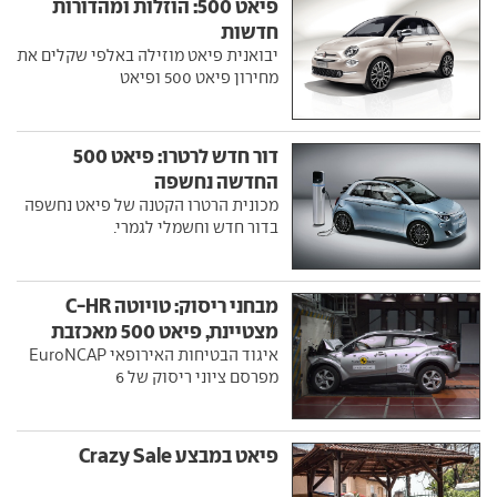
פיאט 500: הוזלות ומהדורות
חדשות
יבואנית פיאט מוזילה באלפי שקלים את
מחירון פיאט 500 ופיאט
דור חדש לרטרו: פיאט 500
החדשה נחשפה
מכונית הרטרו הקטנה של פיאט נחשפה
בדור חדש וחשמלי לגמרי.
מבחני ריסוק: טויוטה C-HR
מצטיינת, פיאט 500 מאכזבת
איגוד הבטיחות האירופאי EuroNCAP
מפרסם ציוני ריסוק של 6
פיאט במבצע Crazy Sale