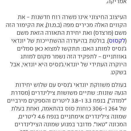
אמריקה.
העיצוב החיצוני אינו משרה רוח חדשנות - את
הקווים האלה מכירים מפה (ב.מ.וו), את הקימור הזה
משם (מרצדס) ואת יחידת התאורה הזאת משם
(
לקסוס
). בולטת בהיעדרה ההשתייכות של יונדאי
ג'נסיס למותג האם: תתקשו למצוא כאן סמלים
גאוותניים - לתפקיד הזה נשמר מקום למותג
היוקרה העתידי של יונדאי.ג'נסיס היא יונדאי, אבל
בשקט.
בעולם משווקת יונדאי ג'נסיס עם שלוש יחידות
הנעה שונות: שתיים משושות צילינדרים (מסדרת
"למדה"), בנפח 3.3 ו-3.8 ליטרים והספקים מירביים
של 264 ו-306 כוחות סוס בהתאמה, ואחת בעלת
שמונה צילינדרים אימתניים בנפח 4.6 ליטרים,
המכונה "טאו". מדובר במנוע שמונה הצילינדרים