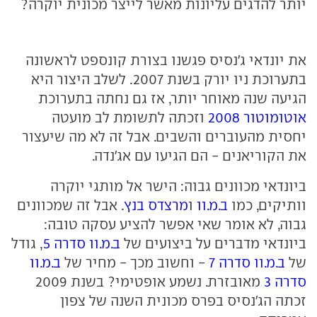
יותר להדגים עליונות מאשר לייצר מכונית יוקרה?
את יונדאי ג'נסיס פגשנו בצורת קונספט לראשונה
בתערוכת ניו יורק בשנת 2007. לשלב היצור היא
הגיעה שנה מאוחר יותר, אז גם נחתה בתערוכת
אוטומוטור 2008
וזכתה לתשומת לב מועטה
יחסית מהעוברים והשבים. אבל זה לא מה שיעצור
את הקוריאנים - הם הגיעו עם אג'נדה.
ביונדאי מכוונים גבוה: הישר אל מותגי יוקרה
וותיקים, כמו
ב.מ.וו
ו
מרצדס בנץ
. אבל זה שמכוונים
גבוה, לא אומר שאי אפשר להציע עסקה טובה:
ביונדאי מדברים על ביצועים של
ב.מ.וו סדרה 5
, גודל
של
ב.מ.וו סדרה 7
- וחשוב מכך - מחיר של
ב.מ.וו
סדרה 3
מאובזרת. נשמע אופטימי? בשנת 2009
זכתה הג'נסיס בפרס מכונית השנה של צפון