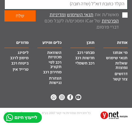
מאשר/ת את
תנאי השימוש
ומדיניות
הפרטיות
של iCar ומסכים/ה לקבל מכם
דברי פרסום.
אודות
תוכן
כלים ומידע
מדורים
מי אנחנו
מבחני רכב
השוואת
ליסינג
מכוניות
תנאי שימוש
חדשות רכב
מימון לרכב
רכב לפי
שאלות
רכב חשמלי
ביטוח רכב
תקציב
נפוצות
טרייד אין
מחירון רכב
דרושים
הצהרת
צור קשר
נגישות
כל הזכויות שמורות אי-קאר 2007 בע”מ
site by tq.soft
לייעוץ חינם