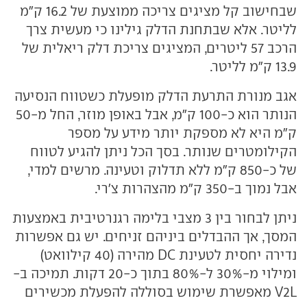
שבחישוב קל מציגים צריכה ממוצעת של 16.2 ק"מ
לליטר. אלא שבתחנת הדלק גילינו כי מעשית צרך
הרכב 57 ליטרים, המציגים צריכת דלק ריאלית של
13.9 ק"מ לליטר.
אגב מנורת התרעת הדלק מופעלת כשטווח הנסיעה
הנותר הוא כ-100 ק"מ, אבל באופן מוזר, החל מ-50
ק"מ היא לא מספקת יותר מידע על מספר
הקילומטרים שנותר. בסך הכל ניתן להגיע לטווח
של כ-850 ק"מ ללא תדלוק וטעינה. מרשים למדי,
אבל נמוך ב-350 ק"מ מהצהרות צ'רי.
ניתן לבחור בין 3 מצבי בלימה רגנרטיבית באמצעות
המסך, אך ההבדלים ביניהם זניחים. יש גם אפשרות
נדירה יחסית לטעינת DC מהירה (40 קילוואט)
ומילוי מ-30% ל-80% בתוך כ-20 דקות. תמיכה ב-
V2L מאפשרת שימוש בסוללה להפעלת מכשירים