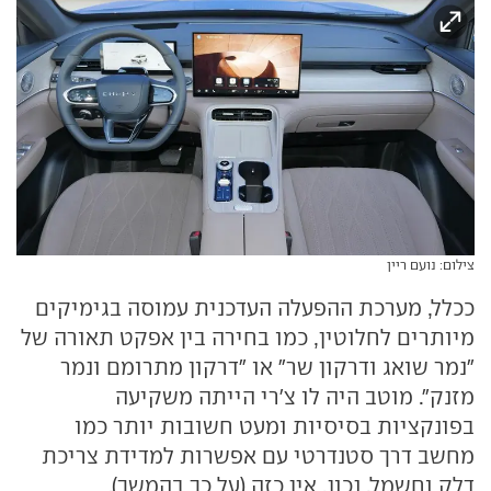
צילום: נועם ריין
ככלל, מערכת ההפעלה העדכנית עמוסה בגימיקים
מיותרים לחלוטין, כמו בחירה בין אפקט תאורה של
"נמר שואג ודרקון שר" או "דרקון מתרומם ונמר
מזנק". מוטב היה לו צ'רי הייתה משקיעה
בפונקציות בסיסיות ומעט חשובות יותר כמו
מחשב דרך סטנדרטי עם אפשרות למדידת צריכת
דלק וחשמל. נכון, אין כזה (על כך בהמשך).