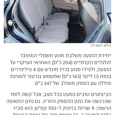
צילום: נועם ריין
יחידת ההנעה משלבת מנוע חשמלי המחובר
לגלגלים הקדמיים (204 כ"ס), האחראי העיקרי על
ההנעה, ולצידו מנוע בנזין מוגדש עם 4 צילינדרים
בנפח 1.5 ליטר (143 כ"ס) שמשמש גנרטור לטעינת
סוללה עם הספק משולב של 347 כ"ס.
הביצועים טובים כמעט בכל מצב, אבל קשה לומר
שהרגשנו את נתון ההספק החריג. גם נתון התאוצה
הרשמי, 9 שניות בזינוק ל-100 קמ"ש, הוא סביר
בלבד (ומהיר ב-1.6 שניות מזה של גרסת הבנזין),