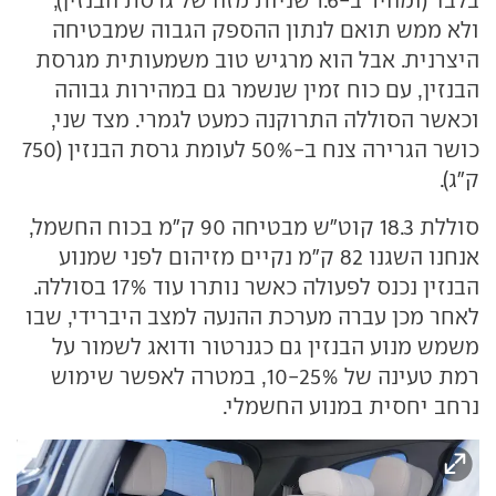
ולא ממש תואם לנתון ההספק הגבוה שמבטיחה
היצרנית. אבל הוא מרגיש טוב משמעותית מגרסת
הבנזין, עם כוח זמין שנשמר גם במהירות גבוהה
וכאשר הסוללה התרוקנה כמעט לגמרי. מצד שני,
כושר הגרירה צנח ב-50% לעומת גרסת הבנזין (750
ק"ג).
סוללת 18.3 קוט"ש מבטיחה 90 ק"מ בכוח החשמל,
אנחנו השגנו 82 ק"מ נקיים מזיהום לפני שמנוע
הבנזין נכנס לפעולה כאשר נותרו עוד 17% בסוללה.
לאחר מכן עברה מערכת ההנעה למצב היברידי, שבו
משמש מנוע הבנזין גם כגנרטור ודואג לשמור על
רמת טעינה של 10-25%, במטרה לאפשר שימוש
נרחב יחסית במנוע החשמלי.