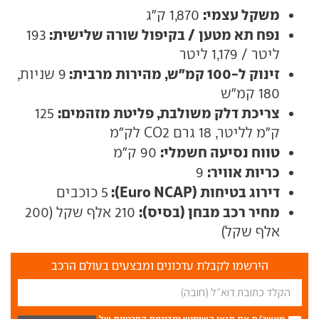
משקל עצמי:
1,870 ק"ג
נפח תא מטען / בקיפול שורה שלישית:
193
ליטר / 1,179 ליטר
זינוק ל-100 קמ"ש, מהירות מרבית:
9 שניות,
180 קמ"ש
צריכת דלק משולבת, פליטת מזהמים:
125
ק"מ לליטר, 18 גרם CO2 לק"מ
טווח נסיעה חשמלי:
90 ק"מ
כריות אוויר:
9
דירוג בטיחות (Euro NCAP):
5 כוכבים
מחיר רכב מבחן (בסיס):
210 אלף שקל (200
אלף שקל)
הירשמו לקבלת עדכונים ומבצעים בעולם הרכב
מאשר/ת את
תנאי השימוש
ומדיניות הפרטיות
של