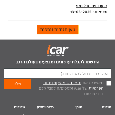
3. עוד פח-זבל סיני
מציאותי, 13-05-2025
טען תגובות נוספות
הירשמו לקבלת עדכונים ומבצעים בעולם הרכב
מאשר/ת את
תנאי השימוש
ומדיניות
הפרטיות
של iCar ומסכים/ה לקבל מכם
דברי פרסום.
אודות
תוכן
כלים ומידע
מדורים