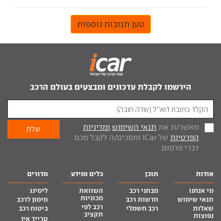
טען תגובות נוספות
הירשמו לקבלת עדכונים ומבצעים בעולם הרכב
מאשר/ת את
תנאי השימוש
ומדיניות
הפרטיות
של iCar ומסכים/ה לקבל מכם
דברי פרסום.
אודות
תוכן
כלים ומידע
מדורים
מי אנחנו
מבחני רכב
השוואת
ליסינג
מכוניות
תנאי שימוש
חדשות רכב
מימון לרכב
רכב לפי
שאלות
רכב חשמלי
ביטוח רכב
תקציב
נפוצות
טרייד אין