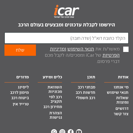
הירשמו לקבלת עדכונים ומבצעים בעולם הרכב
מאשר/ת את
תנאי השימוש
ומדיניות
הפרטיות
של iCar ומסכים/ה לקבל מכם
דברי פרסום.
אודות
תוכן
כלים ומידע
מדורים
מי אנחנו
מבחני רכב
השוואת
ליסינג
מכוניות
תנאי שימוש
חדשות רכב
מימון לרכב
רכב לפי
שאלות
רכב חשמלי
ביטוח רכב
תקציב
נפוצות
טרייד אין
מחירון רכב
דרושים
הצהרת
צור קשר
נגישות