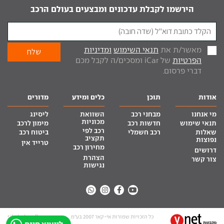
הירשמו לקבלת עדכונים ומבצעים בעולם הרכב
מאשר/ת את
תנאי השימוש
ומדיניות
הפרטיות
של iCar ומסכים/ה לקבל מכם
דברי פרסום.
אודות
תוכן
כלים ומידע
מדורים
מי אנחנו
מבחני רכב
השוואת
ליסינג
מכוניות
תנאי שימוש
חדשות רכב
מימון לרכב
רכב לפי
שאלות
רכב חשמלי
ביטוח רכב
תקציב
נפוצות
טרייד אין
מחירון רכב
דרושים
הצהרת
צור קשר
נגישות
כל הזכויות שמורות אי-קאר 2007 בע”מ
site by tq.soft