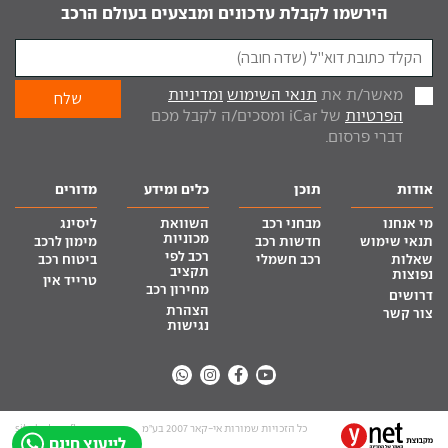
הירשמו לקבלת עדכונים ומבצעים בעולם הרכב
מאשר/ת את
תנאי השימוש
ומדיניות
הפרטיות
של iCar ומסכים/ה לקבל מכם
דברי פרסום.
אודות
תוכן
כלים ומידע
מדורים
מי אנחנו
מבחני רכב
השוואת
ליסינג
מכוניות
תנאי שימוש
חדשות רכב
מימון לרכב
רכב לפי
שאלות
רכב חשמלי
ביטוח רכב
תקציב
נפוצות
טרייד אין
מחירון רכב
דרושים
הצהרת
צור קשר
נגישות
כל הזכויות שמורות אי-קאר 2007 בע”מ
site by tq.soft
לייעוץ חינם