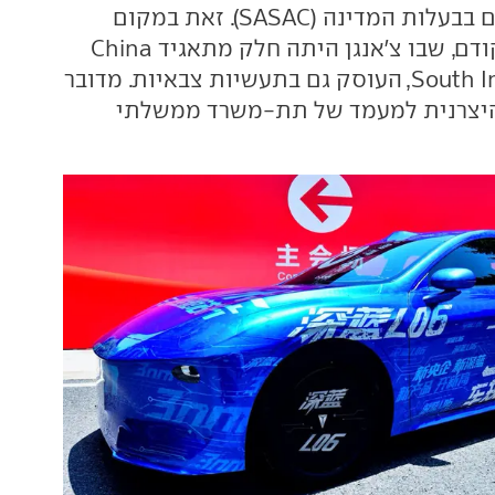
והמינהל על נכסים בבעלות המדינה (SASAC). זאת במקום
מבנה הבעלות הקודם, שבו צ'אנגן היתה חלק מתאגיד China
South Industries Group, העוסק גם בתעשיות צבאיות. מדובר
יצרנית למעמד של תת-משרד ממשלתי