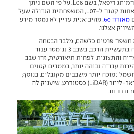
חדשה תחת תת-המותג דיפאל, בשם L06. על פי השם ניתן
להבין כי מדובר באחות קטנה ל-L07, המשפחתית הגדולה שעל
ם
מאזדה 6e
. מהיבואנית עדיין לא נמסר מידע
שיווק אצלנו.
א חשפה פרטים כלשהם, מלבד הבטחה
לשימוש, לראשונה בתעשיית הרכב, בשבב 3 ננומטר עבור
יה והתצוגות. לפחות תיאורטית, זהו שבב
רות עבודה גבוהה יותר, בממדים קטנים
חשמל נמוכה יותר משבבים מקובלים. בנוסף,
ה-L06 תצויד ברדאר-לייזר (LiDAR) כסטנדרט, שיעניק לה
ת נרחבות.