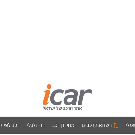
מלי
השוואת רכבים
מחירון רכב
דו-גלגלי
רכב לפי ק