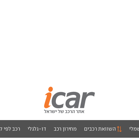
מלי
השוואת רכבים
מחירון רכב
דו-גלגלי
רכב לפי ק