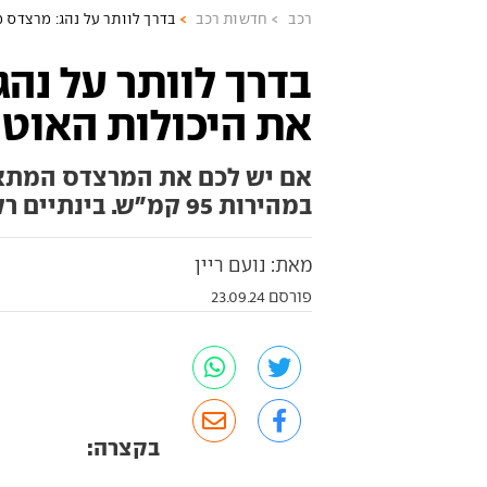
רכב
חדשות רכב
בדרך לוותר על נהג: מרצדס 
בדרך לוותר על נה
את היכולות האוטו
אם יש לכם את המרצדס המתאי
במהירות 95 קמ"ש. בינתיים רק בגרמניה, בעתיד גם אצלנו
מאת: נועם ריין
פורסם 23.09.24
בקצרה: