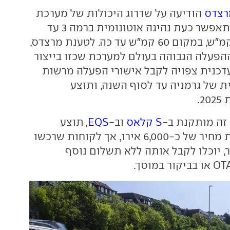
רצדס
הודיעה על שדרוג היכולות של מערכת
ה-Drive Pilot, שתאפשר כעת נהיגה אוטונומית ברמה 3 עד
למהירות של 95 קמ"ש, במקום 60 קמ"ש עד כה. לטענת מרצדס,
הפעלה הגבוהה בעולם למערכת שכזו בייצור
דכנית צפויה לקבל אישורי הפעלה מרשות
 של גרמניה עד לסוף השנה, ותוצע
.
זה מותקנת ב-
S קלאס
וב-
EQS
, תוצע
ללקוחות בתוספת מחיר של כ-6,000 אירו, אך לקוחות שרכשו
 יוכלו לקבל אותה ללא תשלום נוסף