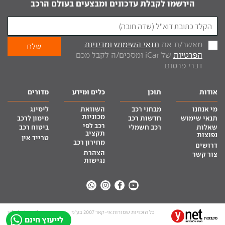
הירשמו לקבלת עדכונים ומבצעים בעולם הרכב
מאשר/ת את
תנאי השימוש
ומדיניות
הפרטיות
של iCar ומסכים/ה לקבל מכם
דברי פרסום.
אודות
תוכן
כלים ומידע
מדורים
מי אנחנו
מבחני רכב
השוואת
ליסינג
מכוניות
תנאי שימוש
חדשות רכב
מימון לרכב
רכב לפי
שאלות
רכב חשמלי
ביטוח רכב
תקציב
נפוצות
טרייד אין
מחירון רכב
דרושים
הצהרת
צור קשר
נגישות
כל הזכויות שמורות אי-קאר 2007 בע”מ
site by tq.soft
לייעוץ חינם