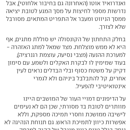
ואנדרואיד אוטו (האחרונה גם בחיבור אלחוטי), אבל
נדרשות מספר לחיצות על מסך המגע לטובת יציאה
ממסך הניווט ומעבר אל התפריט המתאים. מסורבל
שלא לצורך.
בחלק התחתון של הקונסולה יש סוללת מתגים, אף
היא לא ממש מוצלחת. מצד שמאל למתג האזהרה -
למערכת ההנעה (מצבי נסיעה, עוצמת רגנרציה),
בעוד שמימין לו לבקרת האקלים ולשמע. עם סימון
דקיק על משטח כסוף ובלי הבדלים נראים לעין
אחרים, קל להתבלבל ביניהם ולא לגמרי
אינטואיטיבי להפעיל.
על הדיפונים דמויי העור של המושבים היינו
מוותרים לטובת בד מסורתי, שכן הם לא נעימים
לישיבה ממושכת וחסרי תמיכה מספקת, וללא
אפשרות כיוון לתמיכת הראש. גם תנוחת הנהיגה לא
נוחה בגלל טווח כיוון מוגבל של ההגה למרחק,