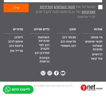
מאשר/ת את
תנאי השימוש
ומדיניות
הפרטיות
של iCar ומסכים/ה לקבל מכם
דברי פרסום.
אודות
תוכן
כלים ומידע
מדורים
מי אנחנו
מבחני רכב
השוואת
ליסינג
מכוניות
תנאי שימוש
חדשות רכב
מימון לרכב
רכב לפי
שאלות
רכב חשמלי
ביטוח רכב
תקציב
נפוצות
טרייד אין
מחירון רכב
דרושים
הצהרת
צור קשר
נגישות
כל הזכויות שמורות אי-קאר 2007 בע”מ
site by tq.soft
לייעוץ חינם