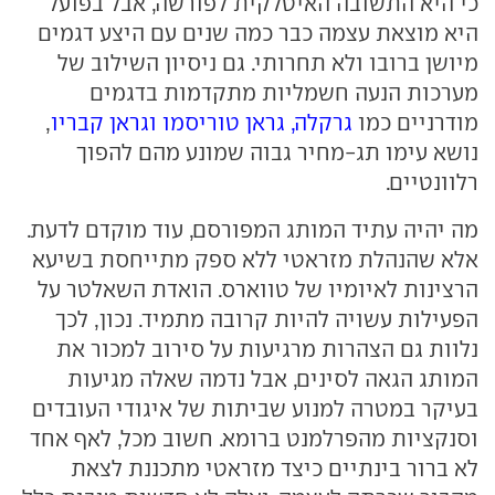
כי היא התשובה האיטלקית לפורשה, אבל בפועל
היא מוצאת עצמה כבר כמה שנים עם היצע דגמים
מיושן ברובו ולא תחרותי. גם ניסיון השילוב של
מערכות הנעה חשמליות מתקדמות בדגמים
מודרניים כמו
גרקלה, גראן טוריסמו וגראן קבריו
,
נושא עימו תג-מחיר גבוה שמונע מהם להפוך
רלוונטיים.
מה יהיה עתיד המותג המפורסם, עוד מוקדם לדעת.
אלא שהנהלת מזראטי ללא ספק מתייחסת בשיעא
הרצינות לאיומיו של טווארס. הואדת השאלטר על
הפעילות עשויה להיות קרובה מתמיד. נכון, לכך
נלוות גם הצהרות מרגיעות על סירוב למכור את
המותג הגאה לסינים, אבל נדמה שאלה מגיעות
בעיקר במטרה למנוע שביתות של איגודי העובדים
וסנקציות מהפרלמנט ברומא. חשוב מכל, לאף אחד
לא ברור בינתיים כיצד מזראטי מתכננת לצאת