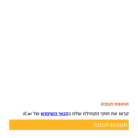
הוספת תגובה
קראו את חוקי הקהילה שלנו ב
תנאי השימוש
של iCar
תגובות לכתבה