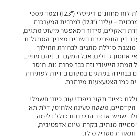
סביבת הנהג כוללת לוח מחוונים דיגיטלי ("12.3) וצמד מסכי
מגע בקונסולה המרכזית - עליון ("12.3) למרבית המערכות
 ("8.8) לבקרת האקלים, סידור המאפשר מיעוט מתגים,
ר בין התפריטים השונים מצריך הסתגלות.
מוצבת סוללת מתגים לבחירת ההילוך
 אחסון גדולים, אבל המעבר ביניהם מחייב
 המתג הייעודי וזה כבר פחות נוח. חוסר
 בבחירה במתגים במקום בידיות לפתיחת
ם כמו הצטעצעות מיותרת.
לת כציוד תקני ריפודי עור, כיוון חשמלי
הקדמיים, משטח טעינה אלחוטי, דלת תא
ון שמש. אבזור הבטיחות כולל בלימה
 סטייה מנתיב, בקרת שיוט אדפטיבית,
תאורת מטריקס לד.