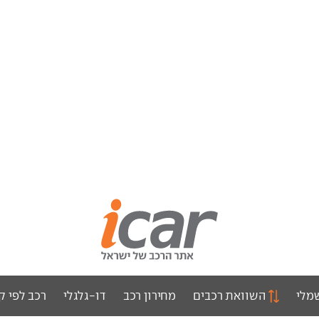
מלי
השוואת רכבים
מחירון רכב
דו-גלגלי
רכב לפי ק