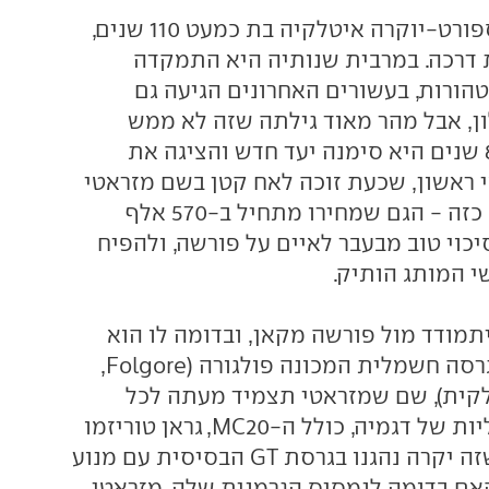
מזראטי, יצרנית ספורט-יוקרה איטלקיה בת כמעט 110 שנים,
 דרכה. במרבית שנותיה היא התמקדה
טהורות, בעשורים האחרונים הגיעה גם
ן, אבל מהר מאוד גילתה שזה לא ממש
מספיק. אז לפני 8 שנים היא סימנה יעד חדש והציגה את
י ראשון, שכעת זוכה לאח קטן בשם מזראטי
גרקאלה. ועם דגם כזה - הגם שמחירו מתחיל ב-570 אלף
כוי טוב מבעבר לאיים על פורשה, ולהפיח
 המותג הותיק.
תמודד מול פורשה מקאן, ובדומה לו הוא
יוצע בעתיד גם בגרסה חשמלית המכונה פולגורה (Folgore,
קית), שם שמזראטי תצמיד מעתה לכל
הגרסאות החשמליות של דגמיה, כולל ה-MC20, גראן טוריזמו
וגראן קבריו. עד שזה יקרה נהגנו בגרסת GT הבסיסית עם מנוע
 האם בדומה לנמסיס הגרמנית שלה, מזראטי