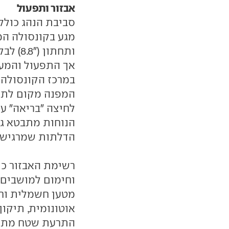
אבזור ותפעול
ותחתון
אך התפעול והמעב
במרכז הקונסולה 
המפנה מקום לתאי
לחיצה "בריאה" על
הנוחות מתבטא גם
הדלתות שמרגישי
רשימת האבזור כול
וחימום למושבים 
מטען חשמלית וחל
אוטונומית, תיקון
התרעת שטח מת ו