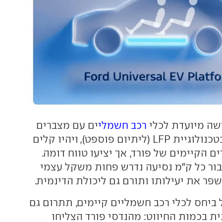
ה מיועדת לכלי
רכב חשמלי
ים עם מצברים
שייוצרו בארה"ב בטכנולוגיית LFP (ליתיום פוספט), ויהיו קלים
 הקיימים של פורד, אך יציעו טווח דומה.
בור כל ק"מ נסיעה נדרש פחות משקל עצמי
פר את יעילותו ותורם גם ליכולת הדינמית.
יחס לכלי רכב חשמליים קיימים, תתרום גם
בכמות החיווט: מהנדסי פורד הצליחו