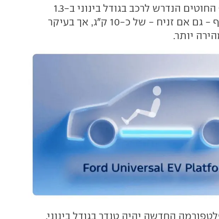
לצמצם את היקף החוטים הנדרש לרכב בגודל בינוני ב-1.3
ק"מ(!), חסכון נוסף - גם אם זניח - של כ-10 ק"ג, אך בעיקר
ירה יותר.
טפורמה החדשה יהיה טנדר בגודל בינוני,