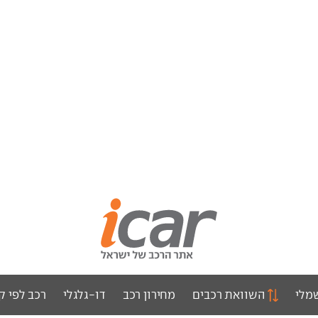
מלי
השוואת רכבים
מחירון רכב
דו-גלגלי
רכב לפי ק