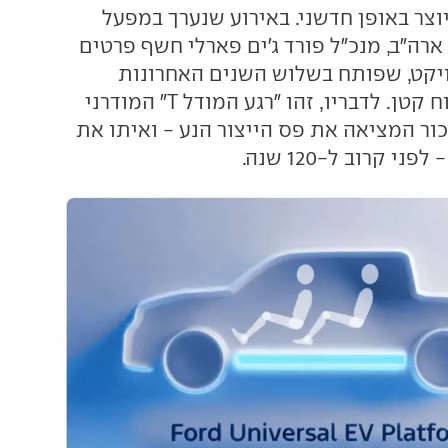
וצר באופן חדשני. באירוע שנערך במפעל
ארה"ב, מנכ"ל פורד ג'ים פארלי חשף פרטים
יקט, שפותח בשלוש השנים האחרונות
על-ידי צוות פיתוח קטן. לדבריו, זהו "רגע המודל T" המודרני
ור המציאה את פס הייצור הנע - ואיתו את
י קרוב ל-120 שנה.