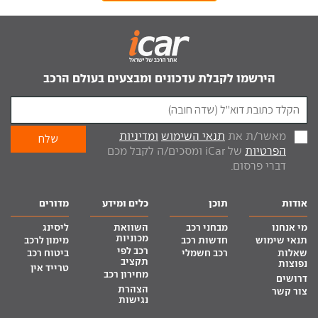
הירשמו לקבלת עדכונים ומבצעים בעולם הרכב
מאשר/ת את
תנאי השימוש
ומדיניות
הפרטיות
של iCar ומסכים/ה לקבל מכם
דברי פרסום.
אודות
תוכן
כלים ומידע
מדורים
מי אנחנו
מבחני רכב
השוואת
ליסינג
מכוניות
תנאי שימוש
חדשות רכב
מימון לרכב
רכב לפי
שאלות
רכב חשמלי
ביטוח רכב
תקציב
נפוצות
טרייד אין
מחירון רכב
דרושים
הצהרת
צור קשר
נגישות