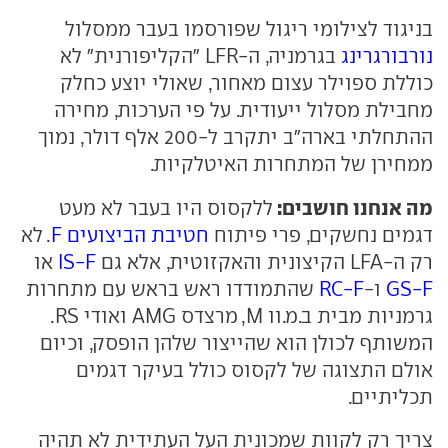
בניגוד לצילומי ריגול שפורסמו בעבר ממסלול
נורבורגרינג
בגרמניה, ה-LFR "הקליפורנית" לא
כוללת ספוילר עצום מאחור, שאולי יוצע כחלק
מחבילת מסלול ייעודית. על פי הערכות, מחירה
ההתחלתי בארה"ב יתקרב ל-200 אלף דולר, נמוך
ממחירן של המתחרות האיטלקיות.
מה אנחנו חושבים:
ללקסוס היו בעבר לא מעט
דגמים נחשקים, פרי פיתוח
חטיבת הביצועים F
. לא
רק ה-LFA הקיצונית והאקזוטית, אלא גם
IS-F
או
GS-F
ו-
RC-F
שהתמודדו ראש בראש עם מתחרות
גרמניות מבית ב.מ.וו M, מרצדס AMG ואודי RS.
המשותף לכולן הוא שהייצור שלהן הופסק, וכיום
אולם התצוגה של לקסוס כולל בעיקר דגמים
תכליתיים.
צריך רק לקוות שמכונית העל העתידית לא תהיה