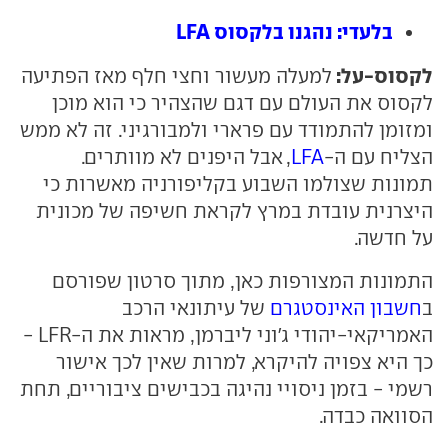
בלעדי: נהגנו בלקסוס LFA
לקסוס-על:
למעלה מעשור וחצי חלף מאז הפתיעה
לקסוס את העולם עם דגם שהצהיר כי הוא מוכן
ומזומן להתמודד עם פרארי ולמבורגיני. זה לא ממש
הצליח עם ה-
LFA
, אבל היפנים לא מוותרים.
תמונות שצולמו השבוע בקליפורניה מאשרות כי
היצרנית עובדת במרץ לקראת חשיפה של מכונית
על חדשה.
התמונות המצורפות כאן, מתוך סרטון שפורסם
ב
חשבון האינסטגרם
של עיתונאי הרכב
האמריקאי-יהודי ג'וני ליברמן, מראות את ה-LFR -
כך היא צפויה להיקרא, למרות שאין לכך אישור
רשמי - בזמן ניסויי נהיגה בכבישים ציבוריים, תחת
הסוואה כבדה.