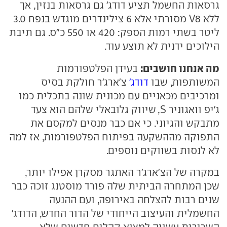
גרסאות החשמל תציע דודג' גם גרסאות בנזין, אך
ללא V8 מסורתי אלא 6 צילינדרים מוגדש בנפח 3.0
ליטר בשתי רמות הספק: 420 או 550 כ"ס. גם תיבת
הילוכים ידנית לא תוצע עוד.
מה אנחנו חושבים:
בעידן הפלטפורמות
המשותפות, שבו
דודג'
צ'ארג'ר חולקת בסיס
ומרכיבים מכאניים עם מכונית שונה בתכלית כמו
ג'יפ וואגוניר S, שיווק גלובאלי שלהם הוא צעד
מתבקש והגיוני. כי אם כבר מנסים למקסם את
התפוקה מההשקעה בפיתוח הפלטפורמות, אז למה
לא לנסות בשווקים נוספים.
במקרה של הצ'ארג'ר האתגר מסקרן אפילו יותר,
שכן המתחרה הביתית שלה פורד מוסטנג זוכה כבר
שנים רבות להצלחה באירופה, ועם ההנעה
החשמלית והעיצוב הייחודי של הדור החדש, הדודג'
השרירית עשויה למצוא קהלים חדשים שלא