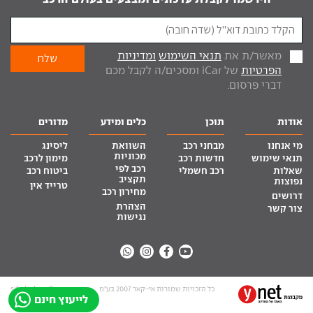
מאשר/ת את
תנאי השימוש
ומדיניות
הפרטיות
של iCar ומסכים/ה לקבל מכם
דברי פרסום.
אודות
תוכן
כלים ומידע
מדורים
מי אנחנו
מבחני רכב
השוואת
ליסינג
מכוניות
תנאי שימוש
חדשות רכב
מימון לרכב
רכב לפי
שאלות
רכב חשמלי
ביטוח רכב
תקציב
נפוצות
טרייד אין
מחירון רכב
דרושים
הצהרת
צור קשר
נגישות
כל הזכויות שמורות אי-קאר 2007 בע”מ
site by tq.soft
לייעוץ חינם