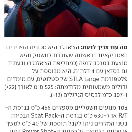
מה עוד צריך לדעת:
הצ'ארג'ר היא מכונית השרירים
האמריקאית הראשונה שעוברת לחשמל, והיא
מוצעת במרכב קופה (כמחליפת הצ'אלנג'ר) ובעתיד
גם בסדאן עם 4 דלתות. היא מבוססת על
פלטפורמת STLA Large של סטלנטיס, עם מימדים
גדולים משמעותית מקודמתה: 525 ס"מ לאורך (22+)
ו-307 ס"מ לבסיס הגלגלים (12+).
צמד מנועים חשמליים מספקים 456 כ"ס בגרסת ה-
R/T או ל-630 כ"ס בגרסת ה-Scat Pack הבכירה.
בשני המקרים ניתן לקבל תוספת של 40 כ"ס למשך
15 שניות בלחיצה על כפתור ה-Power Shot. נתון