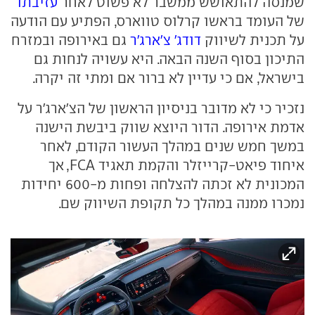
שמנסה להתאושש ממשבר לא פשוט לאחר
עזיבתו
של העומד בראשו קרלוס טווארס, הפתיע עם הודעה
על תכנית לשיווק
דודג' צ'ארג'ר
גם באירופה ובמזרח
התיכון בסוף השנה הבאה. היא עשויה לנחות גם
בישראל, אם כי עדיין לא ברור אם ומתי זה יקרה.
נזכיר כי לא מדובר בניסיון הראשון של הצ'ארג'ר על
אדמת אירופה. הדור היוצא שווק ביבשת הישנה
במשך חמש שנים במהלך העשור הקודם, לאחר
איחוד פיאט-קרייזלר והקמת תאגיד FCA, אך
המכונית לא זכתה להצלחה ופחות מ-600 יחידות
נמכרו ממנה במהלך כל תקופת השיווק שם.