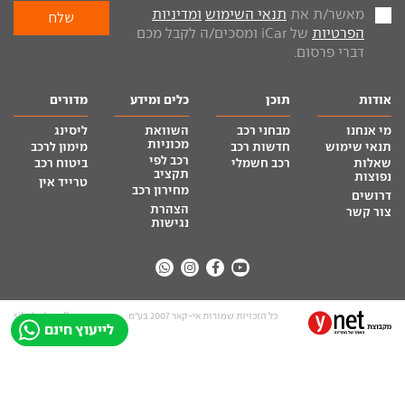
מאשר/ת את
תנאי השימוש
ומדיניות
הפרטיות
של iCar ומסכים/ה לקבל מכם
דברי פרסום.
אודות
תוכן
כלים ומידע
מדורים
מי אנחנו
מבחני רכב
השוואת
ליסינג
מכוניות
תנאי שימוש
חדשות רכב
מימון לרכב
רכב לפי
שאלות
רכב חשמלי
ביטוח רכב
תקציב
נפוצות
טרייד אין
מחירון רכב
דרושים
הצהרת
צור קשר
נגישות
כל הזכויות שמורות אי-קאר 2007 בע”מ
site by tq.soft
לייעוץ חינם