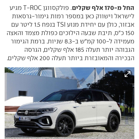
החל מ-170 אלף שקלים
. פולקסווגן T-ROC מגיע
לישראל וישווק כאן במספר רמות גימור-גרסאות
אבזור, כולן עם יחידת מנוע TSI בנפח 1.5 ליטר עם
150 כ"ס, תיבת שבעה הילוכים כפולת מצמד והאצה
מעמידה ל-100 קמ"ש ב-8.3 שניות. ברמת הגימור
הגבוהה יותר תעלה 185 אלף שקלים, הגרסה
הבכירה והמאובזרת ביותר תעלה 200 אלף שקלים.