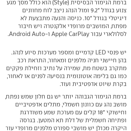
ברמת הגימור הבסיסית (Style) הוא כולל מסך מגע
צנוע בגודל "9.2 ומול הנהג ניצב לוח מחוונים
דיגיטלי בגודל "10. כניסה והנעה מתבצעת לא
מפתח, המושבים מרופדי אלקנטרה ויש חיבור
לסלולארי עבור Apple CarPlay ו-Android Auto.
יש פנסי LED קדמיים ומספר מערכות סיוע לנהג.
בהן חיישני חניה מלפנים ומאחור, התראת רכב
מתקרב בשטח מת, שמירה על נתיב וזחילת פקקים
כמו גם בלימה אוטונומית בנסיעה לפנים או לאחור,
בקרת שיוט אדפטיבית ועוד.
ברמת הגימור הגבוהה יותר יש גם חלון שמש נפתח,
מושב נהג עם כוונון חשמלי, מתלים אדפטיביים
וחישוקי "18 קלים עם מערכת שמע משודרגת
ופתיחה חשמלית של דלת תא המטען. בגרסה
היקרה מכולן יש מושבי ספורט מלפנים מרופדי עור