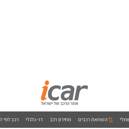
מלי
השוואת רכבים
מחירון רכב
דו-גלגלי
רכב לפי ק