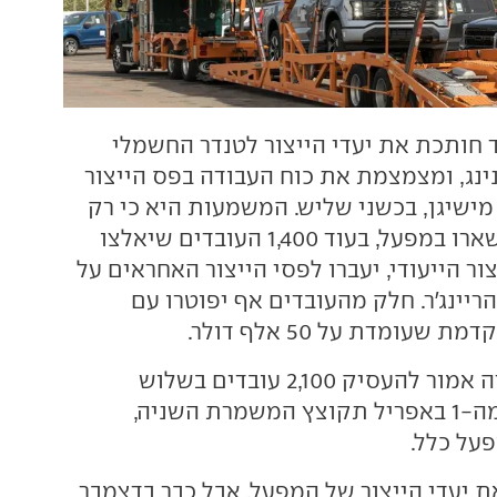
 חותכת את יעדי הייצור לטנדר החשמלי
F-15 לייטנינג, ומצמצמת את כוח העבודה בפס הייצור
מישיגן, בכשני שליש. המשמעות היא כי רק
כ-700 עובדים יישארו במפעל, בעוד 1,400 העובדים שיאלצו
ור הייעודי, יעברו לפסי הייצור האחראים על
ריינג'ר. חלק מהעובדים אף יפוטרו עם
עומדת על 50 אלף דולר.
במקור המפעל היה אמור להעסיק 2,100 עובדים בשלוש
משמרות, אלא שמה-1 באפריל תקוצץ המשמרת השניה,
על כלל.
ת יעדי הייצור של המפעל, אבל כבר בדצמבר