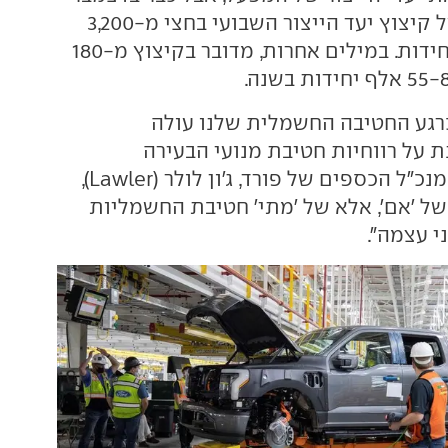
האחרון הודיעה על קיצוץ יעד הייצור השבועי בחצי מ-3,200
יחידות ל-1,600 יחידות. במילים אחרות, מדובר בקיצוץ מ-180
רגע החטיבה החשמלית שלנו עולה
ת על רווחיות חטיבת מנועי הבעירה
הפנימית." אמר סמנכ"ל הכספים של פורד, ג'ון לולר (Lawler),
 של 'אם', אלא של 'מתי' חטיבת החשמליות
י עצמה".