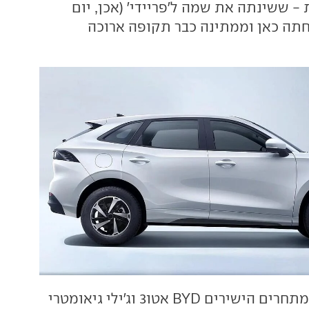
- ששינתה את שמה ל'פריידי' (אכן, יום
נחתה כאן וממתינה כבר תקופה ארוכה
הממדים דומים למתחרים הישירים BYD אטו3 וג'ילי גיאומטרי