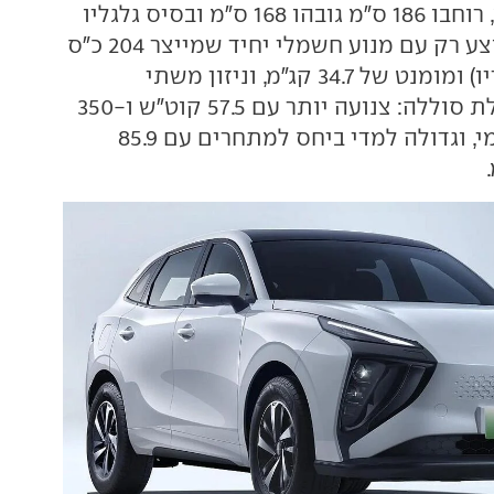
C. אורכו 460 ס"מ, רוחבו 186 ס"מ גובהו 168 ס"מ ובסיס גלגליו
271.5 ס"מ. הוא מוצע רק עם מנוע חשמלי יחיד שמייצר 204 כ"ס
(בדיוק כמו מתחריו) ומומנט של 34.7 קג"מ, וניזון משתי
אפשרויות לקיבולת סוללה: צנועה יותר עם 57.5 קוט"ש ו-350
ק"מ של טווח רשמי, וגדולה למדי ביחס למתחרים עם 85.9