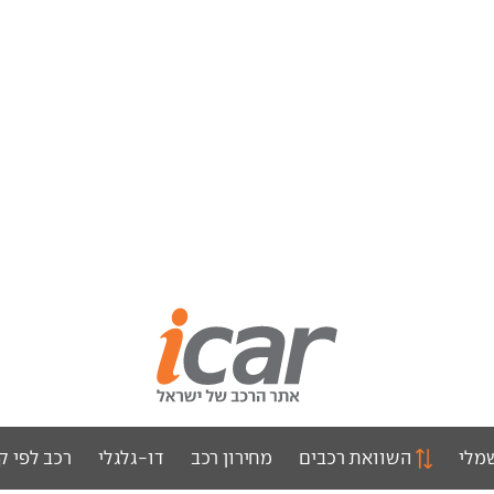
מלי
השוואת רכבים
מחירון רכב
דו-גלגלי
רכב לפי ק