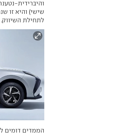
והיברידית-נטענת 
שישי) והיא זו ש
לתחילת השיווק.