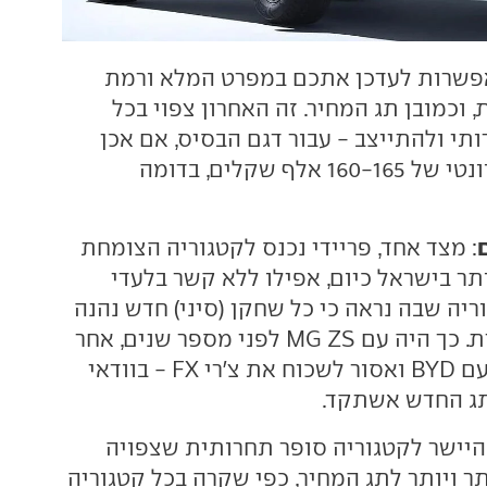
 אפשרות לעדכן אתכם במפרט המלא ורמת
, וכמובן תג המחיר. זה האחרון צפוי בכל
תי ולהתייצב - עבור דגם הבסיס, אם אכן
יגיע - באזור הרלוונטי של 160-165 אלף שקלים, בדומה
: מצד אחד, פריידי נכנס לקטגוריה הצומחת
ר בישראל כיום, אפילו ללא קשר בלעדי
ריה שבה נראה כי כל שחקן (סיני) חדש נהנה
מהצלחה פנומנלית. כך היה עם MG ZS לפני מספר שנים, אחר
כך עם ג'ילי, כעת עם BYD ואסור לשכוח את צ'רי FX - בוודאי
תג החדש אשתקד.
 היישר לקטגוריה סופר תחרותית שצפויה
ר ויותר לתג המחיר, כפי שקרה בכל קטגוריה