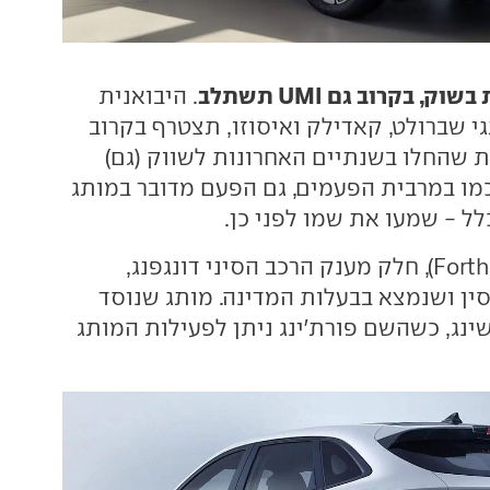
, בקרוב גם UMI תשתלב
. היבואנית
י שברולט, קאדילק ואיסוזו, תצטרף בקרוב
ת שהחלו בשנתיים האחרונות לשווק (גם)
וכמו במרבית הפעמים, גם הפעם מדובר במותג
ל - שמעו את שמו לפני כן.
זהו פורת'ינג (Forthing), חלק מענק הרכב הסיני דונגפנג,
סין ושנמצא בבעלות המדינה. מותג שנוסד
 פנגשינג, כשהשם פורת'ינג ניתן לפעילות המותג