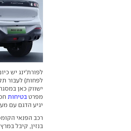
לפורת'ינג יש כיו
לפחות) לעבור תק
מפרט
בטיחות
חסר
יגיע הדגם עם מער