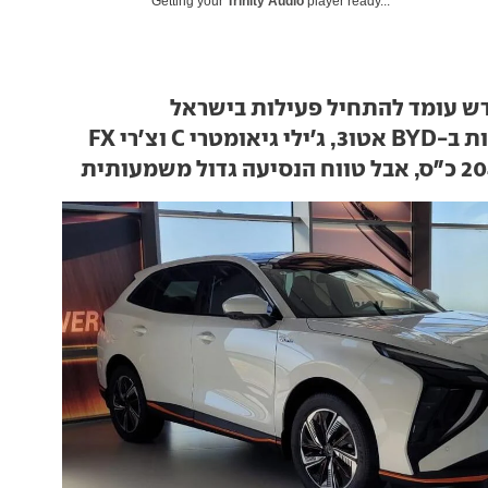
Getting your
Trinity Audio
player ready...
דש עומד להתחיל פעילות בישראל
מטרי C וצ'רי FX