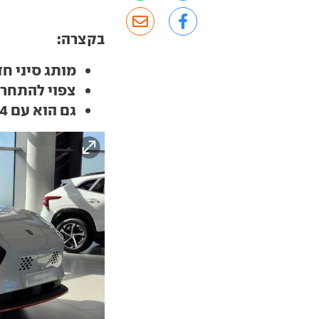
בקצרה:
מותג סיני ח
צפוי להתחרות ב-BYD אטו3, ג'ילי גיאו
גם הוא עם 204 כ"ס, אבל טווח הנסיעה גדול משמעותית