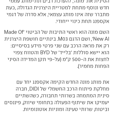
הסינית את 'מונה', להערכת רבים תת-מותג עממי
חדש ונוסף מתחת למטריית היצרנית הגדולה. ,כעת
מתברר שזה אינו מותג עצמאי, אלא סדרה של דגמי
אקספנג תחת כינוי ייחודי.
השם מונה הוא ראשי התיבות של הביטוי 'Made Of
New AI', ושם הדגם M03. בינתיים חושפת היצרנית
רק את מראה הרכב עם שני פרטי מידע בסיסיים:
הוא יישא סוללות 'בלייד' של BYD והטווח צפוי
לחצות את ה-500 ק"מ (על-פי תקן המדידה הסיני
הפחות מחמיר).
את מותג מונה החדש הקימה אקספנג יחד עם
מחלקת פיתוח הרכב החשמלי של DIDI, חברה
סינית המתמחה בשרותי תחבורה, כשהשתיים
יעמיקו את שיתוף הפעולה בתחומי שיווק, פיננסים
וביטוח, שרותי טעינה ומוניות אוטונומיות.