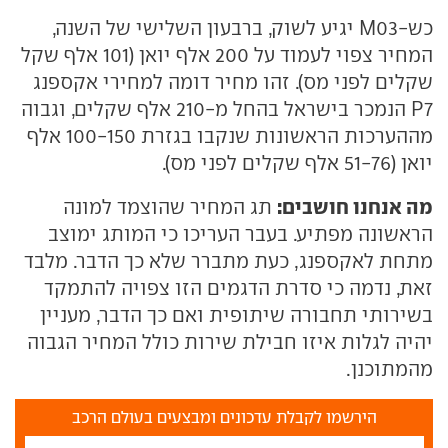
כש-M03 יגיע לשוק, ברבעון השלישי של השנה,
המחיר צפוי לעמוד על 200 אלף יואן (101 אלף שקל
שקלים לפני מס). זהו מחיר דומה למחירי אקספנג
P7 הנמכר בישראל בהחל מ-210 אלף שקלים, וגבוה
מההערכות הראשונות שנקבו בגזרת 100-150 אלף
יואן (51-76 אלף שקלים לפני מס).
מה אנחנו חושבים:
תג המחיר שהוצמד למונה
הראשונה מפתיע. בעבר העריכו כי המותג ימוצב
מתחת לאקספנג, כעת מתברר שלא כך הדבר. מלבד
זאת, נדמה כי סדרת הדגמים הזו צפויה להתמקד
בשירותי תחבורה שיתופית ואם כך הדבר, מעניין
יהיה לגלות איזו חבילת שירות כולל המחיר הגבוה
מהמתוכנן.
הירשמו לקבלת עדכונים ומבצעים בעולם הרכב