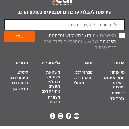
הירשמו לקבלת עדכונים ומבצעים בעולם הרכב
מאשר/ת את
תנאי השימוש
ומדיניות
הפרטיות
של iCar ומסכים/ה לקבל מכם
דברי פרסום.
אודות
תוכן
כלים ומידע
מדורים
מי אנחנו
מבחני רכב
השוואת
ליסינג
מכוניות
תנאי שימוש
חדשות רכב
מימון לרכב
רכב לפי
שאלות
רכב חשמלי
ביטוח רכב
תקציב
נפוצות
טרייד אין
מחירון רכב
דרושים
הצהרת
צור קשר
נגישות