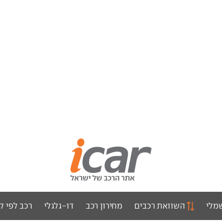
מלי
השוואת רכבים
מחירון רכב
דו-גלגלי
רכב לפי ק